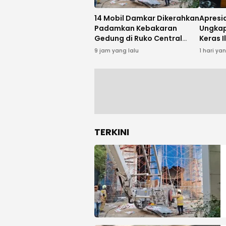
14 Mobil Damkar Dikerahkan
Apresia
Padamkan Kebakaran
Ungkap
Gedung di Ruko Central
Keras I
Cikini
Bukti T
9 jam yang lalu
1 hari ya
Jalank
TERKINI