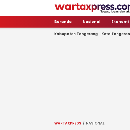
WartaXpress
Tegas, Lugas dan Akurat
Beranda
Nasional
Ekonomi
Kabupaten Tangerang
Kota Tangera
WARTAXPRESS
NASIONAL