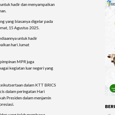
untuk hadir dan menyampaikan
nan.
ang yang biasanya digelar pada
umat, 15 Agustus 2025.
ediaannya untuk hadir
alkan hari Jumat
 pimpinan MPR juga
gai kegiatan luar negeri yang
, keikutsertaan dalam KTT BRICS
ncis dalam peringatan Hari
ngkah Presiden dalam menjamin
resiasi.
BER
siden yang telah membawa