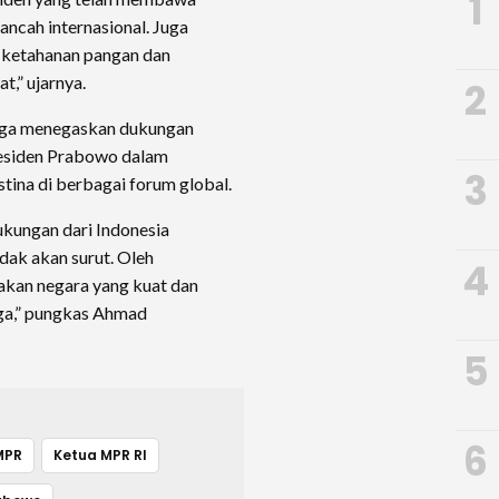
1
ancah internasional. Juga
 ketahanan pangan dan
,” ujarnya.
2
juga menegaskan dukungan
residen Prabowo dalam
3
ina di berbagai forum global.
kungan dari Indonesia
dak akan surut. Oleh
4
jakan negara yang kuat dan
ga,” pungkas Ahmad
5
6
MPR
Ketua MPR RI