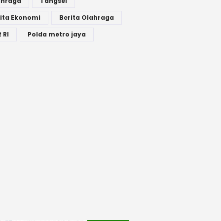
ahraga
Tangsel
ita Ekonomi
Berita Olahraga
 RI
Polda metro jaya