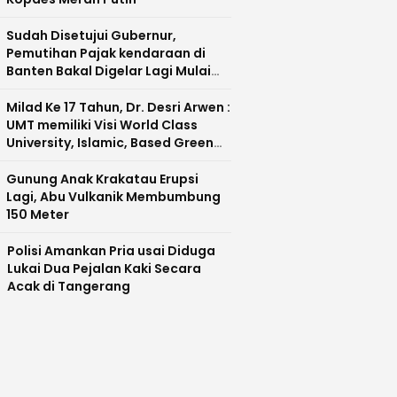
Sudah Disetujui Gubernur,
Pemutihan Pajak kendaraan di
Banten Bakal Digelar Lagi Mulai
Agustus 2026
Milad Ke 17 Tahun, Dr. Desri Arwen :
UMT memiliki Visi World Class
University, Islamic, Based Green
Industry Sebagai Universitas
Unggul di Banten
Gunung Anak Krakatau Erupsi
Lagi, Abu Vulkanik Membumbung
150 Meter
Polisi Amankan Pria usai Diduga
Lukai Dua Pejalan Kaki Secara
Acak di Tangerang