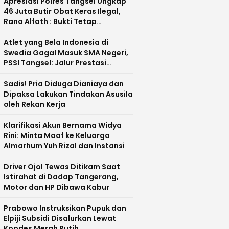
Apresiasi Polres Tangsel Ungkap
46 Juta Butir Obat Keras Ilegal,
Rano Alfath : Bukti Tetap
Profesional Jalankan Tugas
Atlet yang Bela Indonesia di
Swedia Gagal Masuk SMA Negeri,
PSSI Tangsel: Jalur Prestasi
Dipertanyakan
Sadis! Pria Diduga Dianiaya dan
Dipaksa Lakukan Tindakan Asusila
oleh Rekan Kerja
Klarifikasi Akun Bernama Widya
Rini: Minta Maaf ke Keluarga
Almarhum Yuh Rizal dan Instansi
Driver Ojol Tewas Ditikam Saat
Istirahat di Dadap Tangerang,
Motor dan HP Dibawa Kabur
Prabowo Instruksikan Pupuk dan
Elpiji Subsidi Disalurkan Lewat
Kopdes Merah Putih