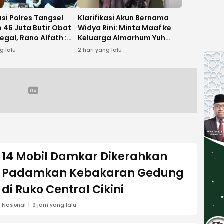
si Polres Tangsel
Klarifikasi Akun Bernama
 46 Juta Butir Obat
Widya Rini: Minta Maaf ke
legal, Rano Alfath :
Keluarga Almarhum Yuh
etap Profesional
Rizal dan Instansi
ng lalu
2 hari yang lalu
an Tugas
14 Mobil Damkar Dikerahkan
Padamkan Kebakaran Gedung
di Ruko Central Cikini
Nasional
9 jam yang lalu