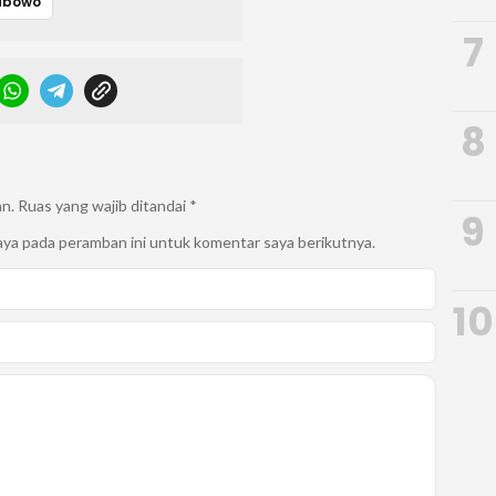
rabowo
7
8
an.
Ruas yang wajib ditandai
*
9
aya pada peramban ini untuk komentar saya berikutnya.
10