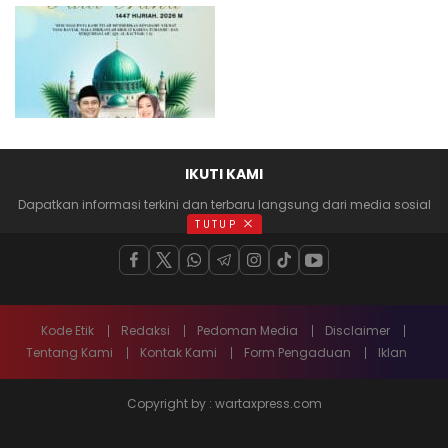
IKUTI KAMI
Dapatkan informasi terkini dan terbaru langsung dari media sosial
anda
TUTUP
Kode Etik
Redaksi
Pedoman Media
Disclaimer
Tentang Kami
Kontak Kami
Form Pengaduan
Iklan
Copyright by : wartaxpress.com