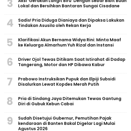
3
Aksi ‘Gerakan Langit Biru’ Dengan Sebar Bibit Buah
Lokal dan Bersihkan Bantaran Sungai Cisadane
4
Sadis! Pria Diduga Dianiaya dan Dipaksa Lakukan
Tindakan Asusila oleh Rekan Kerja
5
Klarifikasi Akun Bernama Widya Rini: Minta Maaf
ke Keluarga Almarhum Yuh Rizal dan Instansi
6
Driver Ojol Tewas Ditikam Saat Istirahat di Dadap
Tangerang, Motor dan HP Dibawa Kabur
7
Prabowo Instruksikan Pupuk dan Elpiji Subsidi
Disalurkan Lewat Kopdes Merah Putih
8
Pria di Sindang Jaya Ditemukan Tewas Gantung
Diri di Gubuk Kebun Cabai
9
Sudah Disetujui Gubernur, Pemutihan Pajak
kendaraan di Banten Bakal Digelar Lagi Mulai
Agustus 2026