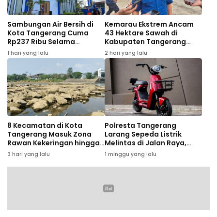
Sambungan Air Bersih di
Kemarau Ekstrem Ancam
Kota Tangerang Cuma
43 Hektare Sawah di
Rp237 Ribu Selama
Kabupaten Tangerang
Agustus, Ini Syaratnya
Gagal Panen
1 hari yang lalu
2 hari yang lalu
8 Kecamatan di Kota
Polresta Tangerang
Tangerang Masuk Zona
Larang Sepeda Listrik
Rawan Kekeringan hingga
Melintas di Jalan Raya,
September 2026
Pelanggar Bakal
3 hari yang lalu
1 minggu yang lalu
Ditertibkan