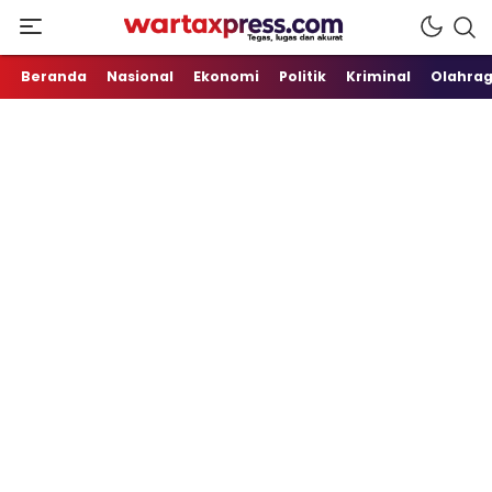
Tegas, Lugas dan Akurat
WartaXpress
Beranda
Nasional
Ekonomi
Politik
Kriminal
Olahra