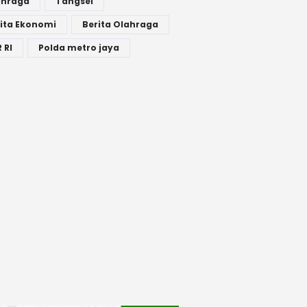
ahraga
Tangsel
ita Ekonomi
Berita Olahraga
 RI
Polda metro jaya