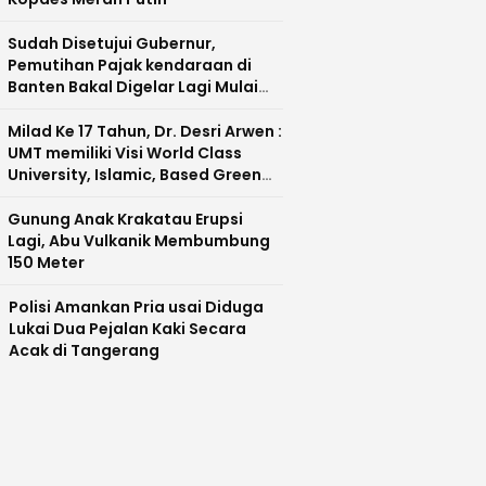
Sudah Disetujui Gubernur,
Pemutihan Pajak kendaraan di
Banten Bakal Digelar Lagi Mulai
Agustus 2026
Milad Ke 17 Tahun, Dr. Desri Arwen :
UMT memiliki Visi World Class
University, Islamic, Based Green
Industry Sebagai Universitas
Unggul di Banten
Gunung Anak Krakatau Erupsi
Lagi, Abu Vulkanik Membumbung
150 Meter
Polisi Amankan Pria usai Diduga
Lukai Dua Pejalan Kaki Secara
Acak di Tangerang