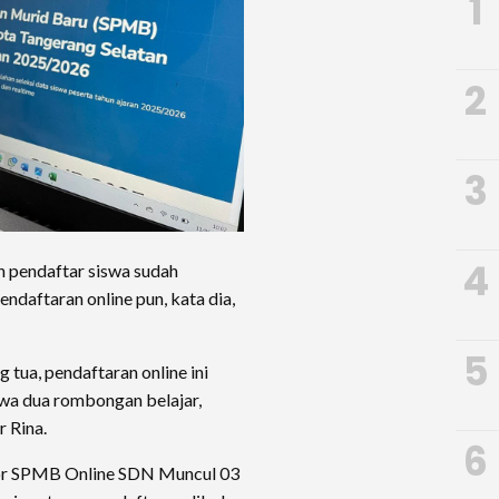
1
2
3
4
ah pendaftar siswa sudah
endaftaran online pun, kata dia,
5
 tua, pendaftaran online ini
iswa dua rombongan belajar,
r Rina.
6
tor SPMB Online SDN Muncul 03