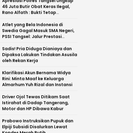
Apresiasi Polres Tangsel Ungkap
46 Juta Butir Obat Keras Ilegal,
Rano Alfath : Bukti Tetap
Profesional Jalankan Tugas
Atlet yang Bela Indonesia di
Swedia Gagal Masuk SMA Negeri,
PSSI Tangsel: Jalur Prestasi
Dipertanyakan
Sadis! Pria Diduga Dianiaya dan
Dipaksa Lakukan Tindakan Asusila
oleh Rekan Kerja
Klarifikasi Akun Bernama Widya
Rini: Minta Maaf ke Keluarga
Almarhum Yuh Rizal dan Instansi
Driver Ojol Tewas Ditikam Saat
Istirahat di Dadap Tangerang,
Motor dan HP Dibawa Kabur
Prabowo Instruksikan Pupuk dan
Elpiji Subsidi Disalurkan Lewat
Kopdes Merah Putih