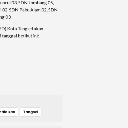
Muncul 03, SDN Jombang 05,
i 02, SDN Paku Alam 02, SDN
ng 03.
SD) Kota Tangsel akan
 tanggal berikut ini:
ndidikan
Tangsel