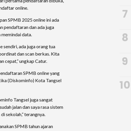
ari pertama pendaftaran dibuka,
daftar online.
7
pan SPMB 2025 online ini ada
n pendaftaran dan ada juga
8
m memindai data.
e sendiri, ada juga orang tua
ordinat dan scan berkas. Kita
9
n cepat,” ungkap Catur.
 pendaftaran SPMB online yang
ika (Diskominfo) Kota Tangsel
10
ominfo Tangsel juga sangat
sudah jalan dan saya rasa sistem
i sekolah,” terangnya.
sanakan SPMB tahun ajaran