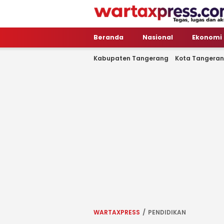
WartaXpress
Tegas, Lugas dan Akurat
Beranda
Nasional
Ekonomi
Kabupaten Tangerang
Kota Tangera
WARTAXPRESS
PENDIDIKAN