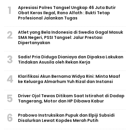
1
Apresiasi Polres Tangsel Ungkap 46 Juta Butir
Obat Keras Ilegal, Rano Alfath : Bukti Tetap
Profesional Jalankan Tugas
2
Atlet yang Bela Indonesia di Swedia Gagal Masuk
SMA Negeri, PSSI Tangsel: Jalur Prestasi
Dipertanyakan
3
Sadis! Pria Diduga Dianiaya dan Dipaksa Lakukan
Tindakan Asusila oleh Rekan Kerja
4
Klarifikasi Akun Bernama Widya Rini: Minta Maaf
ke Keluarga Almarhum Yuh Rizal dan Instansi
5
Driver Ojol Tewas Ditikam Saat Istirahat di Dadap
Tangerang, Motor dan HP Dibawa Kabur
6
Prabowo Instruksikan Pupuk dan Elpiji Subsidi
Disalurkan Lewat Kopdes Merah Putih