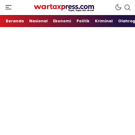
Tegas, Lugas dan Akurat
WartaXpress
Beranda
Nasional
Ekonomi
Politik
Kriminal
Olahra