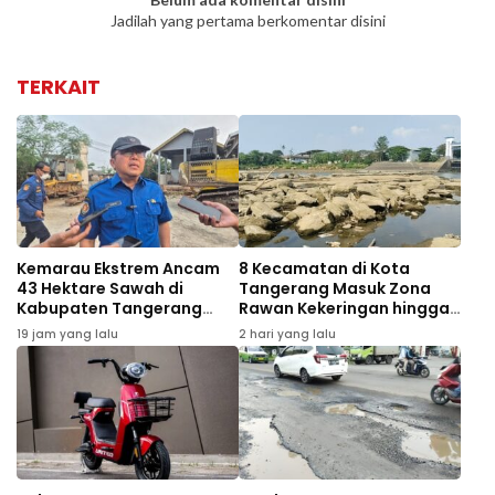
Jadilah yang pertama berkomentar disini
TERKAIT
Kemarau Ekstrem Ancam
8 Kecamatan di Kota
43 Hektare Sawah di
Tangerang Masuk Zona
Kabupaten Tangerang
Rawan Kekeringan hingga
Gagal Panen
September 2026
19 jam yang lalu
2 hari yang lalu