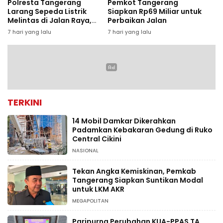
Polresta Tangerang
Pemkot Tangerang
Larang Sepeda Listrik
Siapkan Rp69 Miliar untuk
Melintas di Jalan Raya,
Perbaikan Jalan
Pelanggar Bakal
7 hari yang lalu
7 hari yang lalu
Ditertibkan
TERKINI
14 Mobil Damkar Dikerahkan
Padamkan Kebakaran Gedung di Ruko
Central Cikini
NASIONAL
Tekan Angka Kemiskinan, Pemkab
Tangerang Siapkan Suntikan Modal
untuk LKM AKR
MEGAPOLITAN
Paripurna Perubahan KUA-PPAS TA