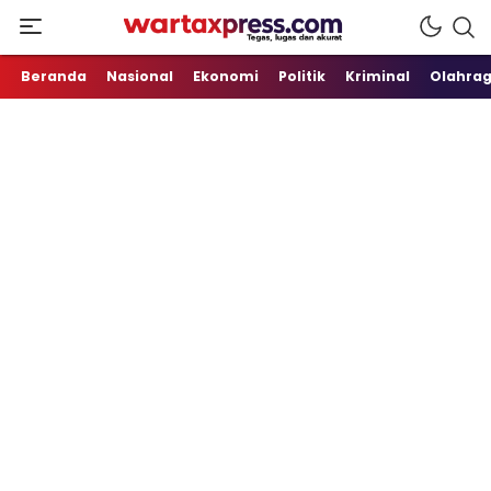
Tegas, Lugas dan Akurat
WartaXpress
Beranda
Nasional
Ekonomi
Politik
Kriminal
Olahra