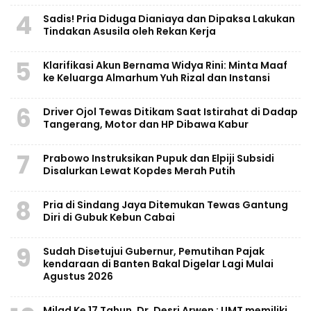
4
Sadis! Pria Diduga Dianiaya dan Dipaksa Lakukan
Tindakan Asusila oleh Rekan Kerja
5
Klarifikasi Akun Bernama Widya Rini: Minta Maaf
ke Keluarga Almarhum Yuh Rizal dan Instansi
6
Driver Ojol Tewas Ditikam Saat Istirahat di Dadap
Tangerang, Motor dan HP Dibawa Kabur
7
Prabowo Instruksikan Pupuk dan Elpiji Subsidi
Disalurkan Lewat Kopdes Merah Putih
8
Pria di Sindang Jaya Ditemukan Tewas Gantung
Diri di Gubuk Kebun Cabai
9
Sudah Disetujui Gubernur, Pemutihan Pajak
kendaraan di Banten Bakal Digelar Lagi Mulai
Agustus 2026
Milad Ke 17 Tahun, Dr. Desri Arwen : UMT memiliki