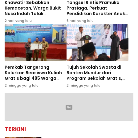
Khawatir Sebabkan
Tangsel Rintis Pramuka
Kemacetan, Warga Bukit
Prasiaga, Perkuat
Nusa Indah Tolak
Pendidikan Karakter Anak
Pembangunan SMPN 25
Sejak Usia Dini
2 hari yang lalu
6 hari yang lalu
Tangsel
Pemkab Tangerang
Tujuh Sekolah Swasta di
Salurkan Beasiswa Kuliah
Banten Mundur dari
Gratis bagi 485 Warga
Program Sekolah Gratis,
Kurang Mampu
Diduga Terkendala Biaya
2 minggu yang lalu
2 minggu yang lalu
Operasional
TERKINI