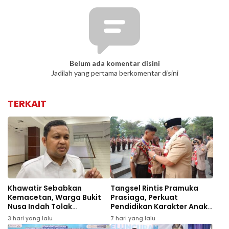
Belum ada komentar disini
Jadilah yang pertama berkomentar disini
TERKAIT
Khawatir Sebabkan
Tangsel Rintis Pramuka
Kemacetan, Warga Bukit
Prasiaga, Perkuat
Nusa Indah Tolak
Pendidikan Karakter Anak
Pembangunan SMPN 25
Sejak Usia Dini
3 hari yang lalu
7 hari yang lalu
Tangsel