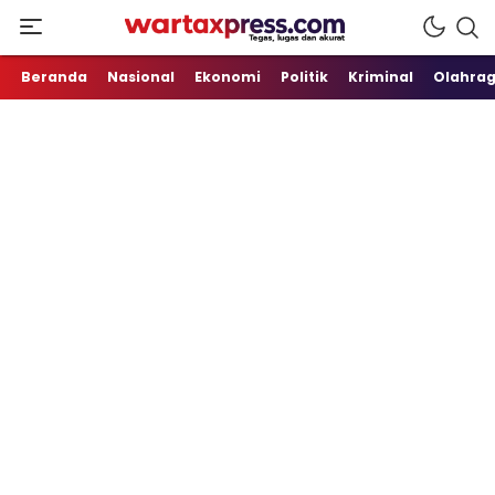
Tegas, Lugas dan Akurat
WartaXpress
Beranda
Nasional
Ekonomi
Politik
Kriminal
Olahra