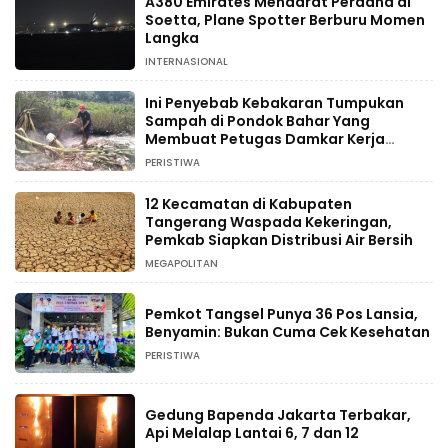
A380 Emirates Mendarat Perdana di
Soetta, Plane Spotter Berburu Momen
Langka
INTERNASIONAL
Ini Penyebab Kebakaran Tumpukan
Sampah di Pondok Bahar Yang
Membuat Petugas Damkar Kerja
Ekstra
PERISTIWA
12 Kecamatan di Kabupaten
Tangerang Waspada Kekeringan,
Pemkab Siapkan Distribusi Air Bersih
MEGAPOLITAN
Pemkot Tangsel Punya 36 Pos Lansia,
Benyamin: Bukan Cuma Cek Kesehatan
PERISTIWA
Gedung Bapenda Jakarta Terbakar,
Api Melalap Lantai 6, 7 dan 12