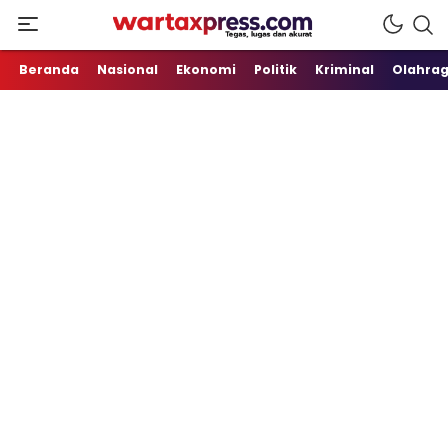
Tegas, Lugas dan Akurat
WartaXpress
Beranda
Nasional
Ekonomi
Politik
Kriminal
Olahra