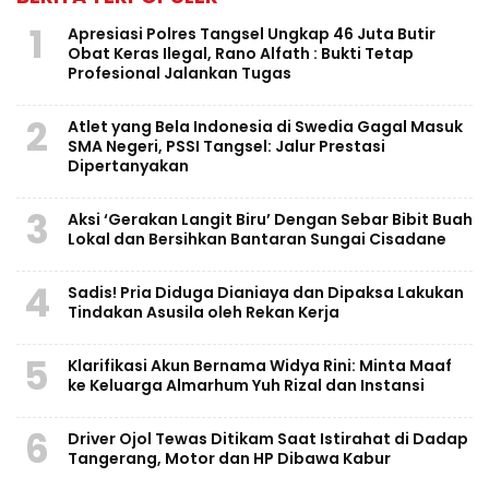
1
Apresiasi Polres Tangsel Ungkap 46 Juta Butir
Obat Keras Ilegal, Rano Alfath : Bukti Tetap
Profesional Jalankan Tugas
2
Atlet yang Bela Indonesia di Swedia Gagal Masuk
SMA Negeri, PSSI Tangsel: Jalur Prestasi
Dipertanyakan
3
Aksi ‘Gerakan Langit Biru’ Dengan Sebar Bibit Buah
Lokal dan Bersihkan Bantaran Sungai Cisadane
4
Sadis! Pria Diduga Dianiaya dan Dipaksa Lakukan
Tindakan Asusila oleh Rekan Kerja
5
Klarifikasi Akun Bernama Widya Rini: Minta Maaf
ke Keluarga Almarhum Yuh Rizal dan Instansi
6
Driver Ojol Tewas Ditikam Saat Istirahat di Dadap
Tangerang, Motor dan HP Dibawa Kabur