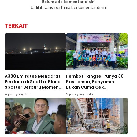
Belum ada komentar disini
Jadilah yang pertama berkomentar disini
TERKAIT
A380 Emirates Mendarat
Pemkot Tangsel Punya 36
Perdana di Soetta, Plane
Pos Lansia, Benyamin:
Spotter Berburu Momen
Bukan Cuma Cek
Langka
Kesehatan
4 jam yang lalu
5 jam yang lalu