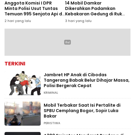
Anggota Komisi I DPR
14 Mobil Damkar
Minta Polisi Usut Tuntas
Dikerahkan Padamkan
Temuan 995 Senjata Api di
Kebakaran Gedung di Ruko
Sekolah Swasta Jaksel
Central Cikini
2 hari yang lalu
3 hari yang lalu
TERKINI
Jambret HP Anak di Cibodas
Tangerang Babak Belur Dihajar Massa,
Polisi Bergerak Cepat
KRIMINAL
Mobil Terbakar Saat Isi Pertalite di
SPBU Cemplang Bogor, Sopir Luka
Bakar
PERISTIWA