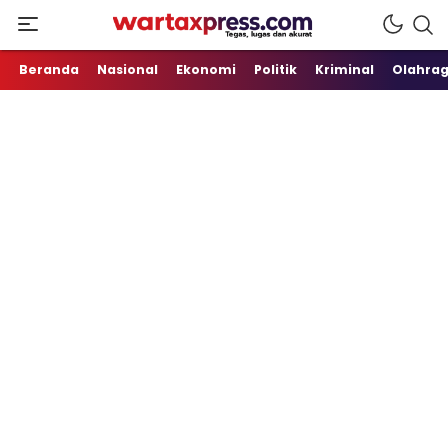
Tegas, Lugas dan Akurat
WartaXpress
Beranda
Nasional
Ekonomi
Politik
Kriminal
Olahra