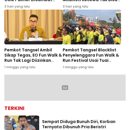
Antusias Jelang Lawan AC
Bertemu Idola
3 hari yang lalu
3 hari yang lalu
Milan
Pemkot Tangsel Ambil
Pemkot Tangsel Blacklist
Sikap Tegas, EO Fun Walk &
Penyelenggara Fun Walk &
Run Tak Lagi Diizinkan
Run Festival Usai Tuai
Gelar Event
Keluhan Peserta
1 minggu yang lalu
1 minggu yang lalu
TERKINI
Sempat Diduga Bunuh Diri, Korban
Ternyata Dibunuh Pria Beristri