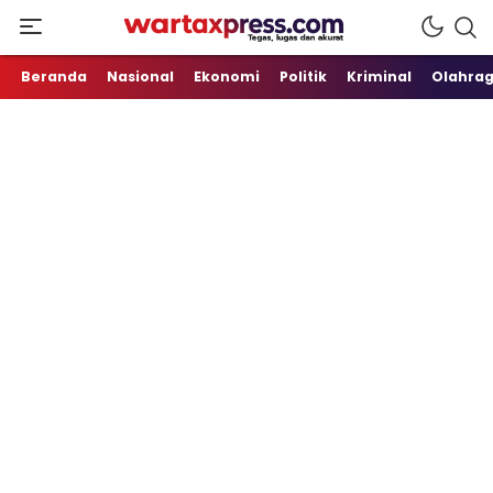
Tegas, Lugas dan Akurat
WartaXpress
Beranda
Nasional
Ekonomi
Politik
Kriminal
Olahra