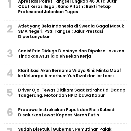
1
Apresiasi Polres Tangsel Ungkap 46 Juta Butir
Obat Keras Ilegal, Rano Alfath : Bukti Tetap
Profesional Jalankan Tugas
2
Atlet yang Bela Indonesia di Swedia Gagal Masuk
SMA Negeri, PSSI Tangsel: Jalur Prestasi
Dipertanyakan
3
Sadis! Pria Diduga Dianiaya dan Dipaksa Lakukan
Tindakan Asusila oleh Rekan Kerja
4
Klarifikasi Akun Bernama Widya Rini: Minta Maaf
ke Keluarga Almarhum Yuh Rizal dan Instansi
5
Driver Ojol Tewas Ditikam Saat Istirahat di Dadap
Tangerang, Motor dan HP Dibawa Kabur
6
Prabowo Instruksikan Pupuk dan Elpiji Subsidi
Disalurkan Lewat Kopdes Merah Putih
Sudah Disetujui Gubernur, Pemutihan Pajak