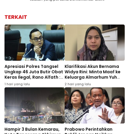
TERKAIT
Apresiasi Polres Tangsel
Klarifikasi Akun Bernama
Ungkap 46 Juta Butir Obat
Widya Rini: Minta Maaf ke
Keras Ilegal, Rano Alfath :
Keluarga Almarhum Yuh
Bukti Tetap Profesional
Rizal dan Instansi
1 hari yang lalu
2 hari yang lalu
Jalankan Tugas
Hampir 3 Bulan Kemarau,
Prabowo Perintahkan