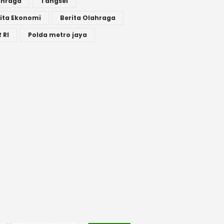
ahraga
Tangsel
ita Ekonomi
Berita Olahraga
 RI
Polda metro jaya