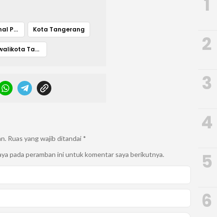
1
Komite Nasional Pemuda Indonesia
Kota Tangerang
2
Wakil walikota Tangerang
3
4
an.
Ruas yang wajib ditandai
*
5
aya pada peramban ini untuk komentar saya berikutnya.
6