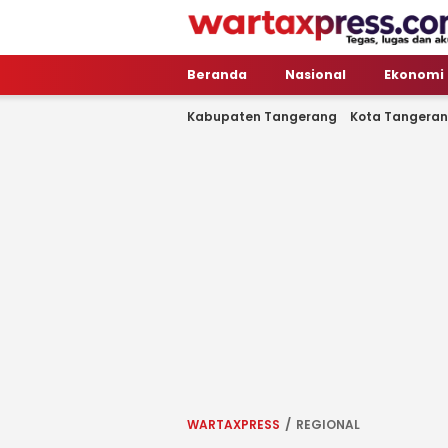
WartaXpress
Tegas, Lugas dan Akurat
Beranda
Nasional
Ekonomi
Kabupaten Tangerang
Kota Tangera
WARTAXPRESS
REGIONAL