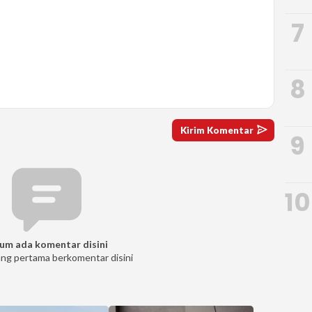
7
8
9
10
um ada komentar disini
ang pertama berkomentar disini