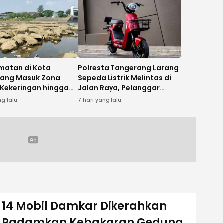
matan di Kota
Polresta Tangerang Larang
ang Masuk Zona
Sepeda Listrik Melintas di
Kekeringan hingga
Jalan Raya, Pelanggar
mber 2026
Bakal Ditertibkan
ng lalu
7 hari yang lalu
14 Mobil Damkar Dikerahkan
Padamkan Kebakaran Gedung