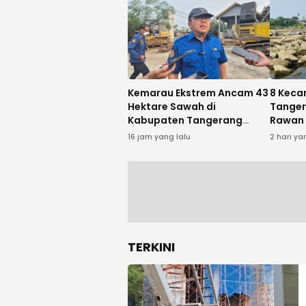
Kemarau Ekstrem Ancam 43
8 Keca
Hektare Sawah di
Tanger
Kabupaten Tangerang
Rawan 
Gagal Panen
Septe
16 jam yang lalu
2 hari ya
TERKINI