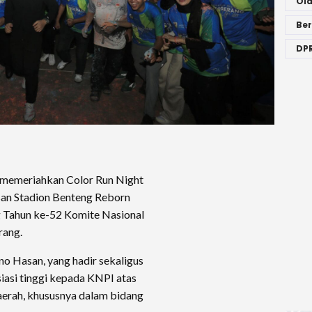
Ol
Ber
DPR
i memeriahkan Color Run Night
san Stadion Benteng Reborn
g Tahun ke-52 Komite Nasional
rang.
o Hasan, yang hadir sekaligus
iasi tinggi kepada KNPI atas
erah, khususnya dalam bidang