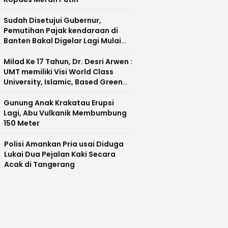
Sudah Disetujui Gubernur,
Pemutihan Pajak kendaraan di
Banten Bakal Digelar Lagi Mulai
Agustus 2026
Milad Ke 17 Tahun, Dr. Desri Arwen :
UMT memiliki Visi World Class
University, Islamic, Based Green
Industry Sebagai Universitas
Unggul di Banten
Gunung Anak Krakatau Erupsi
Lagi, Abu Vulkanik Membumbung
150 Meter
Polisi Amankan Pria usai Diduga
Lukai Dua Pejalan Kaki Secara
Acak di Tangerang