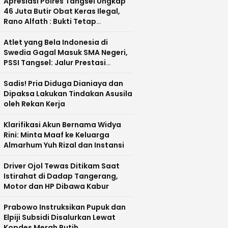
Apresiasi Polres Tangsel Ungkap
46 Juta Butir Obat Keras Ilegal,
Rano Alfath : Bukti Tetap
Profesional Jalankan Tugas
Atlet yang Bela Indonesia di
Swedia Gagal Masuk SMA Negeri,
PSSI Tangsel: Jalur Prestasi
Dipertanyakan
Sadis! Pria Diduga Dianiaya dan
Dipaksa Lakukan Tindakan Asusila
oleh Rekan Kerja
Klarifikasi Akun Bernama Widya
Rini: Minta Maaf ke Keluarga
Almarhum Yuh Rizal dan Instansi
Driver Ojol Tewas Ditikam Saat
Istirahat di Dadap Tangerang,
Motor dan HP Dibawa Kabur
Prabowo Instruksikan Pupuk dan
Elpiji Subsidi Disalurkan Lewat
Kopdes Merah Putih