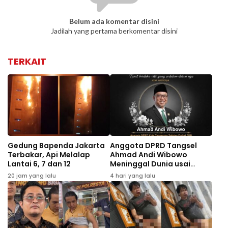
Belum ada komentar disini
Jadilah yang pertama berkomentar disini
TERKAIT
Gedung Bapenda Jakarta
Anggota DPRD Tangsel
Terbakar, Api Melalap
Ahmad Andi Wibowo
Lantai 6, 7 dan 12
Meninggal Dunia usai
Kecelakaan di Tol Cipali
20 jam yang lalu
4 hari yang lalu