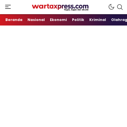
Tegas, Lugas dan Akurat
WartaXpress
Beranda
Nasional
Ekonomi
Politik
Kriminal
Olahra