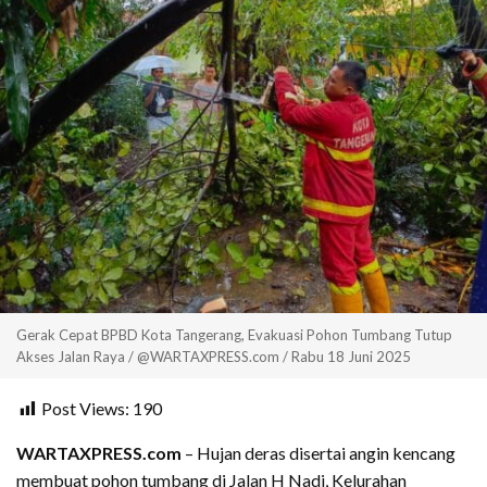
Gerak Cepat BPBD Kota Tangerang, Evakuasi Pohon Tumbang Tutup
Akses Jalan Raya / @WARTAXPRESS.com / Rabu 18 Juni 2025
Post Views:
190
WARTAXPRESS.com
– Hujan deras disertai angin kencang
membuat pohon tumbang di Jalan H Nadi, Kelurahan