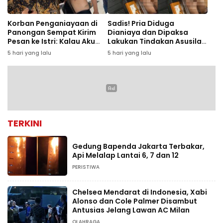
Korban Penganiayaan di
Sadis! Pria Diduga
Panongan Sempat Kirim
Dianiaya dan Dipaksa
Pesan ke Istri: Kalau Aku
Lakukan Tindakan Asusila
Tak Pulang, Besok Jadi
oleh Rekan Kerja
5 hari yang lalu
5 hari yang lalu
Mayat
TERKINI
Gedung Bapenda Jakarta Terbakar,
Api Melalap Lantai 6, 7 dan 12
PERISTIWA
Chelsea Mendarat di Indonesia, Xabi
Alonso dan Cole Palmer Disambut
Antusias Jelang Lawan AC Milan
OLAHRAGA