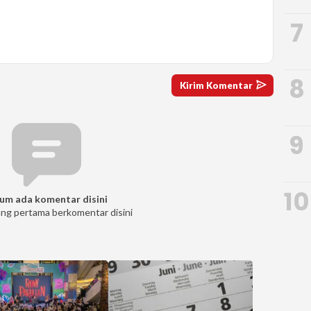
7
8
9
10
um ada komentar disini
ang pertama berkomentar disini