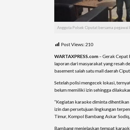
Anggota Polsek Ciputat bersama pegawai k
Post Views:
210
WARTAXPRESS.com
– Gerak Cepat 
laporan dari masyarakat yang resah d
basement salah satu mall daerah Ciput
Setelah polisi mengecek lokasi, terny
belum memiliki izin sehingga dilakuka
“Kegiatan karaoke diminta dihentikan
izin dan persetujuan lingkungan terpen
Timur, Kompol Bambang Askar Sodiq, 
Bambang menjelaskan tempat karaoke