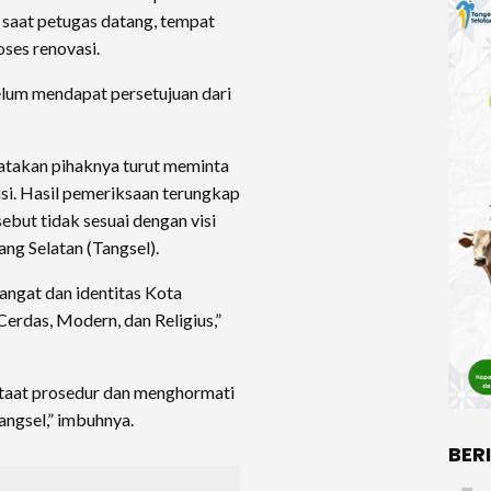
 saat petugas datang, tempat
ses renovasi.
elum mendapat persetujuan dari
takan pihaknya turut meminta
si. Hasil pemeriksaan terungkap
but tidak sesuai dengan visi
ng Selatan (Tangsel).
mangat dan identitas Kota
erdas, Modern, dan Religius,”
taat prosedur dan menghormati
Tangsel,” imbuhnya.
BER