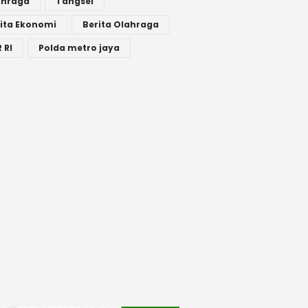
ahraga
Tangsel
ita Ekonomi
Berita Olahraga
 RI
Polda metro jaya