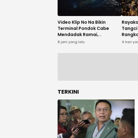
Video Klip No Na Bikin
Rayakan
Terminal Pondok Cabe
Tangci
Mendadak Ramai,
Rangka
Pedagang hingga Jukir Ikut
“1n5pi
8 jam yang lalu
4 hari ya
Kecipratan
Rony P
TERKINI