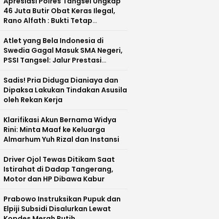
Apresiasi Polres Tangsel Ungkap
46 Juta Butir Obat Keras Ilegal,
Rano Alfath : Bukti Tetap
Profesional Jalankan Tugas
Atlet yang Bela Indonesia di
Swedia Gagal Masuk SMA Negeri,
PSSI Tangsel: Jalur Prestasi
Dipertanyakan
Sadis! Pria Diduga Dianiaya dan
Dipaksa Lakukan Tindakan Asusila
oleh Rekan Kerja
Klarifikasi Akun Bernama Widya
Rini: Minta Maaf ke Keluarga
Almarhum Yuh Rizal dan Instansi
Driver Ojol Tewas Ditikam Saat
Istirahat di Dadap Tangerang,
Motor dan HP Dibawa Kabur
Prabowo Instruksikan Pupuk dan
Elpiji Subsidi Disalurkan Lewat
Kopdes Merah Putih