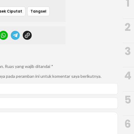
1
sek Ciputat
Tangsel
2
3
an.
Ruas yang wajib ditandai
*
4
aya pada peramban ini untuk komentar saya berikutnya.
5
6