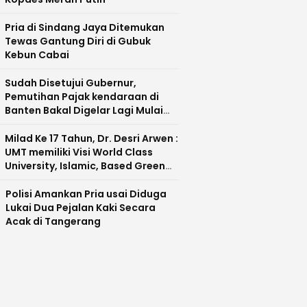
Pria di Sindang Jaya Ditemukan
Tewas Gantung Diri di Gubuk
Kebun Cabai
Sudah Disetujui Gubernur,
Pemutihan Pajak kendaraan di
Banten Bakal Digelar Lagi Mulai
Agustus 2026
Milad Ke 17 Tahun, Dr. Desri Arwen :
UMT memiliki Visi World Class
University, Islamic, Based Green
Industry Sebagai Universitas
Unggul di Banten
Polisi Amankan Pria usai Diduga
Lukai Dua Pejalan Kaki Secara
Acak di Tangerang