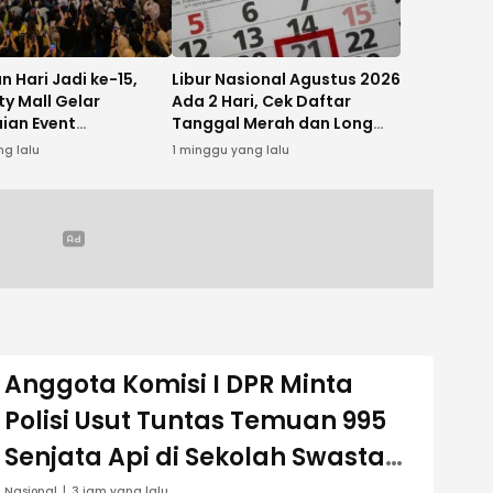
 Hari Jadi ke-15,
Libur Nasional Agustus 2026
ty Mall Gelar
Ada 2 Hari, Cek Daftar
ian Event
Tanggal Merah dan Long
rations” dan Konser
Weekend
ng lalu
1 minggu yang lalu
arulian
Anggota Komisi I DPR Minta
Polisi Usut Tuntas Temuan 995
Senjata Api di Sekolah Swasta
Nasional
3 jam yang lalu