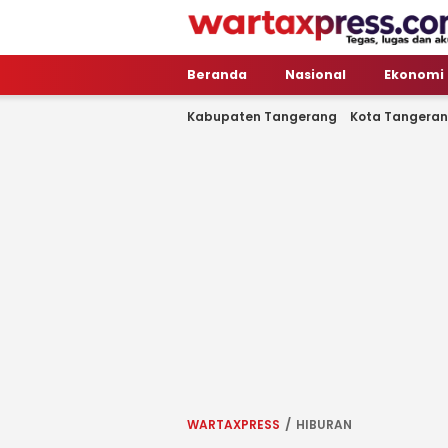
WartaXpress
Tegas, Lugas dan Akurat
Beranda
Nasional
Ekonomi
Kabupaten Tangerang
Kota Tangera
WARTAXPRESS
HIBURAN