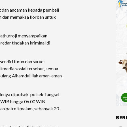
it dan ancaman kepada pembeli
am dan memaksa korban untuk
Fathurroji menyampaikan
redar tindakan kriminal di
endiri turun dan survei
 media sosial tersebut, semua
amulang Alhamdulillah aman-aman
lainnya di polsek-polsek Tangsel
0 WIB hingga 06.00 WIB
tan patroli malam, sebanyak 20-
BER