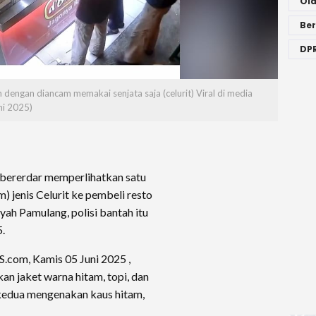
Ol
Ber
DPR
engan diancam memakai senjata saja (celurit) Viral di media
ni 2025)
 bererdar memperlihatkan satu
) jenis Celurit ke pembeli resto
ayah Pamulang, polisi bantah itu
5.
.com, Kamis 05 Juni 2025 ,
an jaket warna hitam, topi, dan
kedua mengenakan kaus hitam,