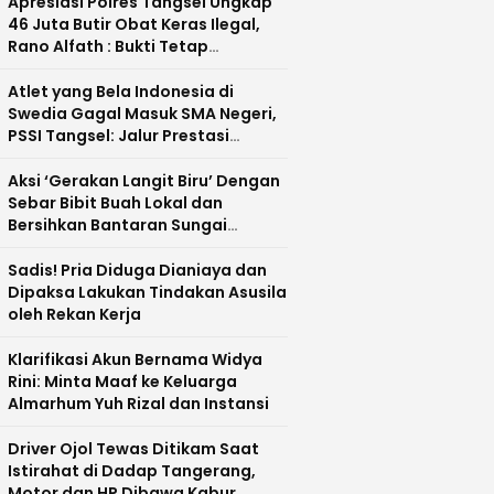
Apresiasi Polres Tangsel Ungkap
46 Juta Butir Obat Keras Ilegal,
Rano Alfath : Bukti Tetap
Profesional Jalankan Tugas
Atlet yang Bela Indonesia di
Swedia Gagal Masuk SMA Negeri,
PSSI Tangsel: Jalur Prestasi
Dipertanyakan
Aksi ‘Gerakan Langit Biru’ Dengan
Sebar Bibit Buah Lokal dan
Bersihkan Bantaran Sungai
Cisadane
Sadis! Pria Diduga Dianiaya dan
Dipaksa Lakukan Tindakan Asusila
oleh Rekan Kerja
Klarifikasi Akun Bernama Widya
Rini: Minta Maaf ke Keluarga
Almarhum Yuh Rizal dan Instansi
Driver Ojol Tewas Ditikam Saat
Istirahat di Dadap Tangerang,
Motor dan HP Dibawa Kabur