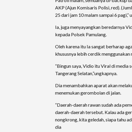
Patroli malam, semuanya di-backup da
AKP (Ajun Komisaris Polisi, red). (Jum
25 dari jam 10 malam sampai 6 pagi,” u
Ia, juga menyayangkan beredarnya Vi
kepada Polsek Pamulang.
Oleh karena itu Ia sangat berharap ag
khususnya lebih cerdik menggunakan 
“Bingun saya, Vidio itu Viral di media 
Tangerang Selatan,”ungkapnya.
Dia menambahkan aparat akan melaku
menemukan gerombolan di jalan.
“Daerah-daerah rawan sudah ada peme
daerah-daerah tersebut. Kalau ada 
nongkrong, kita geledah, siapa tahu ad
dia