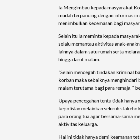
Ia Mengimbau kepada masyarakat Kot
mudah terpancing dengan informasi m
menimbulkan kecemasan bagi masya
Selain itu Ia meminta kepada masyara
selalu memantau aktivitas anak-anak
lainnya dalam satu rumah serta melara
hingga larut malam.
“Selain mencegah tindakan kriminal b
korban maka sebaiknya menghindari ber
malam terutama bagi para remaja, “ b
Upaya pencegahan tentu tidak hanya 
kepolisian melainkan seluruh stakeho
para orang tua agar bersama-sama m
aktivitas keluarga.
Hal ini tidak hanya demi keamanan tet