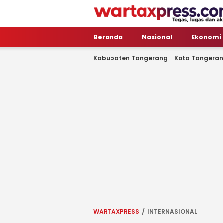
WartaXpress
Tegas, Lugas dan Akurat
Beranda
Nasional
Ekonomi
Kabupaten Tangerang
Kota Tangera
WARTAXPRESS
INTERNASIONAL