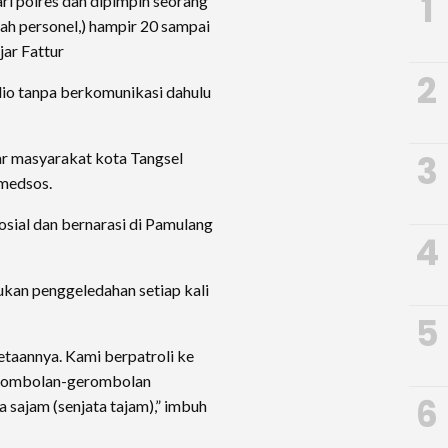
1
ri polres dan dipimpin seorang
lah personel,) hampir 20 sampai
jar Fattur
2
dio tanpa berkomunikasi dahulu
3
ar masyarakat kota Tangsel
medsos.
sosial dan bernarasi di Pamulang
4
kan penggeledahan setiap kali
5
taannya. Kami berpatroli ke
gerombolan-gerombolan
6
a sajam (senjata tajam),” imbuh