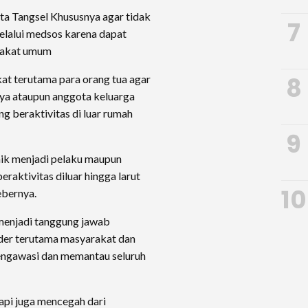
a Tangsel Khususnya agar tidak
7
elalui medsos karena dapat
rakat umum
8
kat terutama para orang tua agar
nya ataupun anggota keluarga
ng beraktivitas di luar rumah
9
aik menjadi pelaku maupun
aktivitas diluar hingga larut
10
ebernya.
menjadi tanggung jawab
lder terutama masyarakat dan
engawasi dan memantau seluruh
api juga mencegah dari