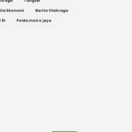
ahraga
Tangsel
ita Ekonomi
Berita Olahraga
 RI
Polda metro jaya