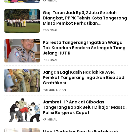
KRIMINAL
Gaji Turun Jadi Rp3,2 Juta Setelah
Diangkat, PPPK Teknis Kota Tangerang
Minta Pemkot Perhatikan
Kesejahteraan
REGIONAL
Polresta Tangerang Ingatkan Warga
Tak Kibarkan Bendera Setengah Tiang
Jelang HUT RI
REGIONAL
Jangan Lagi Kasih Hadiah ke ASN,
Pemkot Tangerang Ingatkan Bisa Jadi
Gratifikasi
PEMERINTAHAN
Jambret HP Anak di Cibodas
Tangerang Babak Belur Dihajar Massa,
Polisi Bergerak Cepat
KRIMINAL
Mobil Terbakar Saat Isi Pertalite di