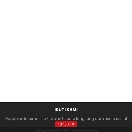
IKUTI KAMI
Dapatkan informasi terkini dan terbaru langsung dari media sosial
anda
TUTUP