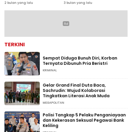
Kondusifitas Jelang
Ternyata Palsu
2 bulan yang lalu
3 bulan yang lalu
Sidang Ijazah Palsu Jokowi
TERKINI
Sempat Diduga Bunuh Diri, Korban
Ternyata Dibunuh Pria Beristri
KRIMINAL
Gelar Grand Final Duta Baca,
Sachrudin: Wujud Kolaborasi
Tingkatkan Literasi Anak Muda
MEGAPOLITAN
Polisi Tangkap 5 Pelaku Penganiayaan
dan Kekerasan Seksual Pegawai Bank
Keliling