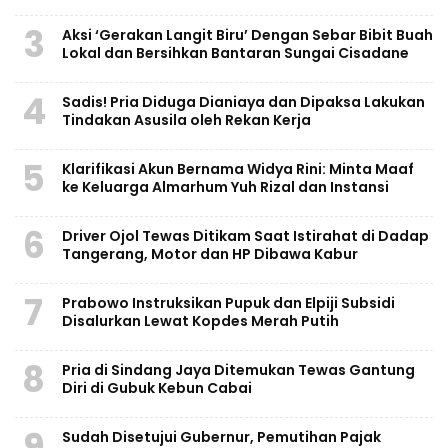
3
Aksi ‘Gerakan Langit Biru’ Dengan Sebar Bibit Buah
Lokal dan Bersihkan Bantaran Sungai Cisadane
4
Sadis! Pria Diduga Dianiaya dan Dipaksa Lakukan
Tindakan Asusila oleh Rekan Kerja
5
Klarifikasi Akun Bernama Widya Rini: Minta Maaf
ke Keluarga Almarhum Yuh Rizal dan Instansi
6
Driver Ojol Tewas Ditikam Saat Istirahat di Dadap
Tangerang, Motor dan HP Dibawa Kabur
7
Prabowo Instruksikan Pupuk dan Elpiji Subsidi
Disalurkan Lewat Kopdes Merah Putih
8
Pria di Sindang Jaya Ditemukan Tewas Gantung
Diri di Gubuk Kebun Cabai
9
Sudah Disetujui Gubernur, Pemutihan Pajak