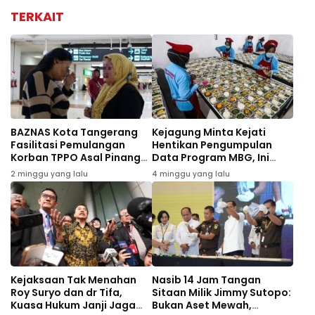
TERKAIT
BAZNAS Kota Tangerang
Kejagung Minta Kejati
Fasilitasi Pemulangan
Hentikan Pengumpulan
Korban TPPO Asal Pinang
Data Program MBG, Ini
dari Kamboja
Alasannya
2 minggu yang lalu
4 minggu yang lalu
Kejaksaan Tak Menahan
Nasib 14 Jam Tangan
Roy Suryo dan dr Tifa,
Sitaan Milik Jimmy Sutopo:
Kuasa Hukum Janji Jaga
Bukan Aset Mewah,