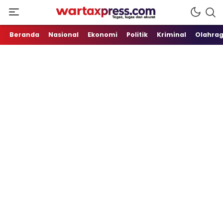
Tegas, Lugas dan Akurat
WartaXpress
Beranda
Nasional
Ekonomi
Politik
Kriminal
Olahra