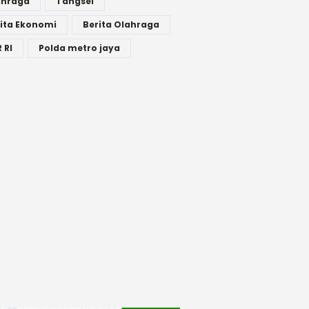
ahraga
Tangsel
ita Ekonomi
Berita Olahraga
 RI
Polda metro jaya