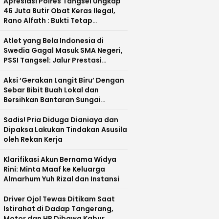
Apresiasi Polres Tangsel Ungkap
46 Juta Butir Obat Keras Ilegal,
Rano Alfath : Bukti Tetap
Profesional Jalankan Tugas
Atlet yang Bela Indonesia di
Swedia Gagal Masuk SMA Negeri,
PSSI Tangsel: Jalur Prestasi
Dipertanyakan
Aksi ‘Gerakan Langit Biru’ Dengan
Sebar Bibit Buah Lokal dan
Bersihkan Bantaran Sungai
Cisadane
Sadis! Pria Diduga Dianiaya dan
Dipaksa Lakukan Tindakan Asusila
oleh Rekan Kerja
Klarifikasi Akun Bernama Widya
Rini: Minta Maaf ke Keluarga
Almarhum Yuh Rizal dan Instansi
Driver Ojol Tewas Ditikam Saat
Istirahat di Dadap Tangerang,
Motor dan HP Dibawa Kabur