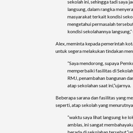
sekolah ini, sehingga tadi saya j
langsung, dalam rangka menyera
masyarakat terkait kondisi sekola
mengetahui permasalah tersebut 
kondisi sekolahannya langsung,”
Alex, meminta kepada pemerintah kota
untuk segera melakukan tindakan men
“Saya mendorong, supaya Pemko
memperbaiki fasilitas di Sekola
RMJ, penambahan bangunan dan
atap sekolahan saat ini,”ujarnya.
Beberapa sarana dan fasilitas yang me
seperti, atap sekolah yang menurutnya 
“waktu saya lihat langsung ke lo
amblas, ini sangat membahayaka
berada di sekolahan tersebut,”u