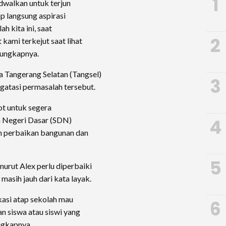
1
adwalkan untuk terjun
p langsung aspirasi
h kita ini, saat
2
kami terkejut saat lihat
 ungkapnya.
 Tangerang Selatan (Tangsel)
3
gatasi permasalah tersebut.
t untuk segera
4
h Negeri Dasar (SDN)
 perbaikan bangunan dan
5
nurut Alex perlu diperbaiki
masih jauh dari kata layak.
kasi atap sekolah mau
6
n siswa atau siswi yang
ngkapnya.