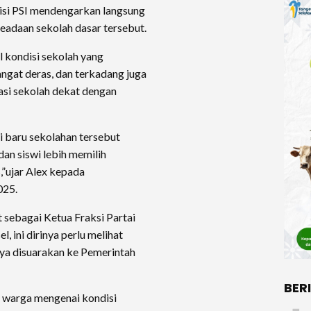
tisi PSI mendengarkan langsung
keadaan sekolah dasar tersebut.
l kondisi sekolah yang
ngat deras, dan terkadang juga
asi sekolah dekat dengan
wi baru sekolahan tersebut
dan siswi lebih memilih
,”ujar Alex kepada
025.
t sebagai Ketua Fraksi Partai
l, ini dirinya perlu melihat
nya disuarakan ke Pemerintah
BER
 warga mengenai kondisi