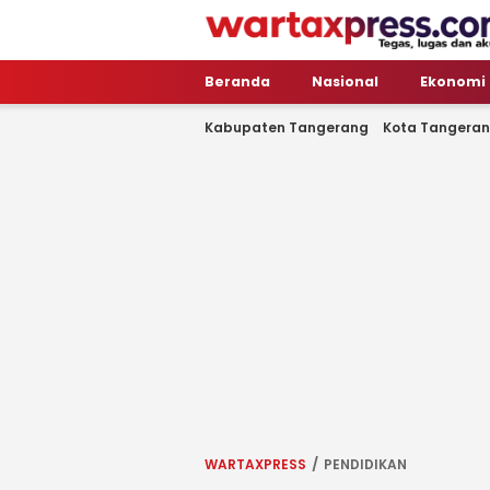
WartaXpress
Tegas, Lugas dan Akurat
Beranda
Nasional
Ekonomi
Kabupaten Tangerang
Kota Tangera
WARTAXPRESS
PENDIDIKAN