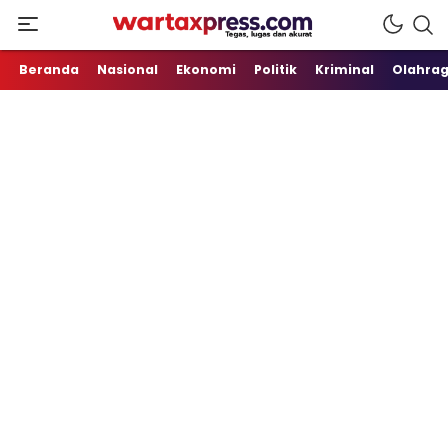
Tegas, Lugas dan Akurat
WartaXpress
Beranda
Nasional
Ekonomi
Politik
Kriminal
Olahra