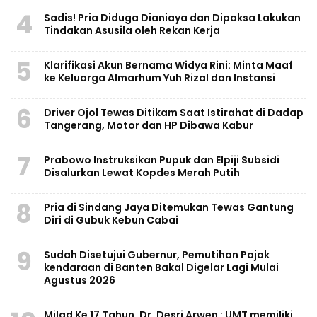
4
Sadis! Pria Diduga Dianiaya dan Dipaksa Lakukan
Tindakan Asusila oleh Rekan Kerja
5
Klarifikasi Akun Bernama Widya Rini: Minta Maaf
ke Keluarga Almarhum Yuh Rizal dan Instansi
6
Driver Ojol Tewas Ditikam Saat Istirahat di Dadap
Tangerang, Motor dan HP Dibawa Kabur
7
Prabowo Instruksikan Pupuk dan Elpiji Subsidi
Disalurkan Lewat Kopdes Merah Putih
8
Pria di Sindang Jaya Ditemukan Tewas Gantung
Diri di Gubuk Kebun Cabai
9
Sudah Disetujui Gubernur, Pemutihan Pajak
kendaraan di Banten Bakal Digelar Lagi Mulai
Agustus 2026
Milad Ke 17 Tahun, Dr. Desri Arwen : UMT memiliki