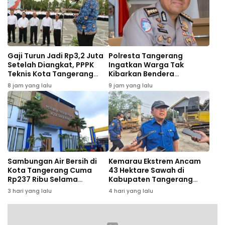
Gaji Turun Jadi Rp3,2 Juta
Polresta Tangerang
Setelah Diangkat, PPPK
Ingatkan Warga Tak
Teknis Kota Tangerang
Kibarkan Bendera
Minta Pemkot Perhatikan
Setengah Tiang Jelang
8 jam yang lalu
9 jam yang lalu
Kesejahteraan
HUT RI
Sambungan Air Bersih di
Kemarau Ekstrem Ancam
Kota Tangerang Cuma
43 Hektare Sawah di
Rp237 Ribu Selama
Kabupaten Tangerang
Agustus, Ini Syaratnya
Gagal Panen
3 hari yang lalu
4 hari yang lalu