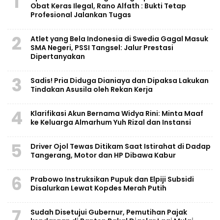
1
Obat Keras Ilegal, Rano Alfath : Bukti Tetap
Profesional Jalankan Tugas
2
Atlet yang Bela Indonesia di Swedia Gagal Masuk
SMA Negeri, PSSI Tangsel: Jalur Prestasi
Dipertanyakan
3
Sadis! Pria Diduga Dianiaya dan Dipaksa Lakukan
Tindakan Asusila oleh Rekan Kerja
4
Klarifikasi Akun Bernama Widya Rini: Minta Maaf
ke Keluarga Almarhum Yuh Rizal dan Instansi
5
Driver Ojol Tewas Ditikam Saat Istirahat di Dadap
Tangerang, Motor dan HP Dibawa Kabur
6
Prabowo Instruksikan Pupuk dan Elpiji Subsidi
Disalurkan Lewat Kopdes Merah Putih
7
Sudah Disetujui Gubernur, Pemutihan Pajak