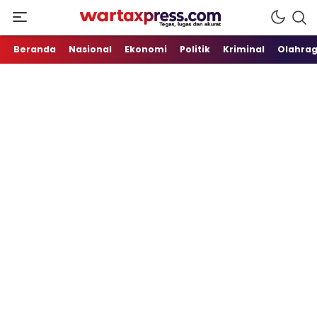
Tegas, Lugas dan Akurat
WartaXpress
Beranda
Nasional
Ekonomi
Politik
Kriminal
Olahra