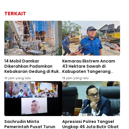
TERKAIT
14 Mobil Damkar
Kemarau Ekstrem Ancam
Dikerahkan Padamkan
43 Hektare Sawah di
Kebakaran Gedung di Ruko
Kabupaten Tangerang
Central Cikini
Gagal Panen
10 jam yang lalu
19 jam yang lalu
Sachrudin Minta
Apresiasi Polres Tangsel
Pemerintah Pusat Turun
Ungkap 46 Juta Butir Obat