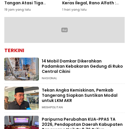
Tangan Atasi Tiga
Keras Ilegal, Rano Alfath :
Persoalan Kota Tangerang
Bukti Tetap Profesional
19 jam yang lalu
1 hari yang lalu
Jalankan Tugas
TERKINI
14 Mobil Damkar Dikerahkan
Padamkan Kebakaran Gedung di Ruko
Central Cikini
NASIONAL
Tekan Angka Kemiskinan, Pemkab
Tangerang Siapkan Suntikan Modal
untuk LKM AKR
MEGAPOLITAN
Paripurna Perubahan KUA-PPAS TA
2026, Pendapatan Daerah Kabupaten