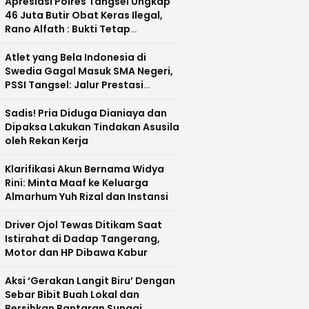
Apresiasi Polres Tangsel Ungkap
46 Juta Butir Obat Keras Ilegal,
Rano Alfath : Bukti Tetap
Profesional Jalankan Tugas
Atlet yang Bela Indonesia di
Swedia Gagal Masuk SMA Negeri,
PSSI Tangsel: Jalur Prestasi
Dipertanyakan
Sadis! Pria Diduga Dianiaya dan
Dipaksa Lakukan Tindakan Asusila
oleh Rekan Kerja
Klarifikasi Akun Bernama Widya
Rini: Minta Maaf ke Keluarga
Almarhum Yuh Rizal dan Instansi
Driver Ojol Tewas Ditikam Saat
Istirahat di Dadap Tangerang,
Motor dan HP Dibawa Kabur
Aksi ‘Gerakan Langit Biru’ Dengan
Sebar Bibit Buah Lokal dan
Bersihkan Bantaran Sungai