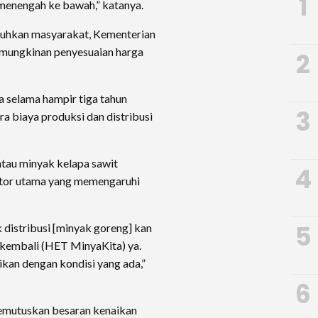
1
 menengah ke bawah,” katanya.
eluhkan masyarakat, Kementerian
emungkinan penyesuaian harga
2
 selama hampir tiga tahun
3
 biaya produksi dan distribusi
atau minyak kelapa sawit
4
aktor utama yang memengaruhi
5
 distribusi [minyak goreng] kan
t kembali (HET MinyaKita) ya.
ikan dengan kondisi yang ada,”
6
emutuskan besaran kenaikan