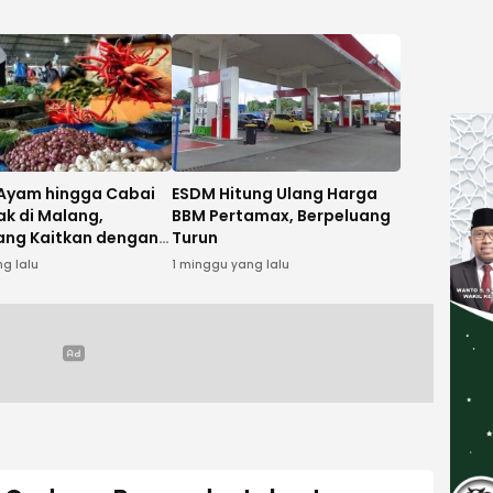
Ayam hingga Cabai
ESDM Hitung Ulang Harga
ak di Malang,
BBM Pertamax, Berpeluang
ng Kaitkan dengan
Turun
n Tahun Ajaran Baru
ng lalu
1 minggu yang lalu