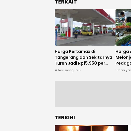
TERKAIT
Harga Pertamax di
Harga 
Tangerang dan Sekitarnya
Melonj
Turun Jadi Rp15.950 per
Pedaga
Liter Mulai Agustus 2026
MBG da
4 hari yang lalu
5 hari ya
TERKINI