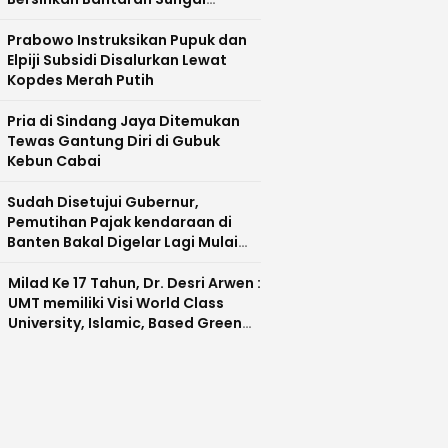
Cisadane
Prabowo Instruksikan Pupuk dan
Elpiji Subsidi Disalurkan Lewat
Kopdes Merah Putih
Pria di Sindang Jaya Ditemukan
Tewas Gantung Diri di Gubuk
Kebun Cabai
Sudah Disetujui Gubernur,
Pemutihan Pajak kendaraan di
Banten Bakal Digelar Lagi Mulai
Agustus 2026
Milad Ke 17 Tahun, Dr. Desri Arwen :
UMT memiliki Visi World Class
University, Islamic, Based Green
Industry Sebagai Universitas
Unggul di Banten