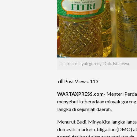
Ilustrasi minyak goreng. Dok. Istimewa
Post Views:
113
WARTAXPRESS.com-
Menteri Perda
menyebut keberadaan minyak goreng 
langka di sejumlah daerah.
Menurut Budi, MinyaKita langka lan
domestic market obligation (DMO) a
negeri dari hasil ekspor minyak sawit.