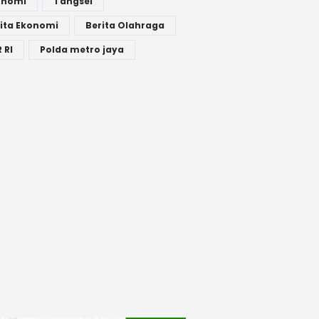
onomi
Tangsel
ita Ekonomi
Berita Olahraga
 RI
Polda metro jaya