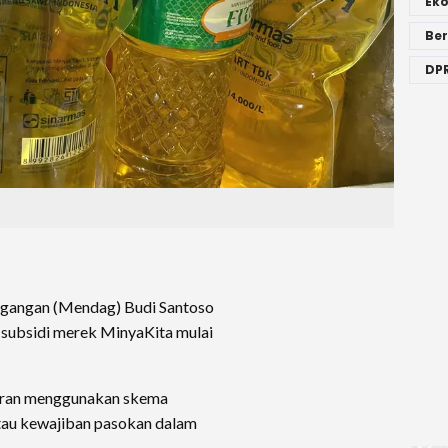
Ek
Ber
DPR
gangan (Mendag) Budi Santoso
subsidi merek MinyaKita mulai
taran menggunakan skema
tau kewajiban pasokan dalam