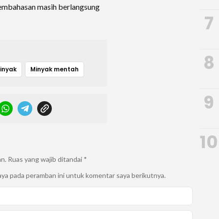
 pembahasan masih berlangsung
7
8
Minyak
Minyak mentah
9
10
an.
Ruas yang wajib ditandai
*
aya pada peramban ini untuk komentar saya berikutnya.