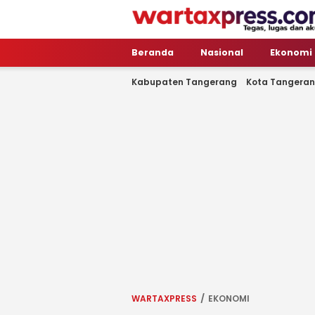
WartaXpress
Tegas, Lugas dan Akurat
Beranda
Nasional
Ekonomi
Kabupaten Tangerang
Kota Tangera
WARTAXPRESS
EKONOMI