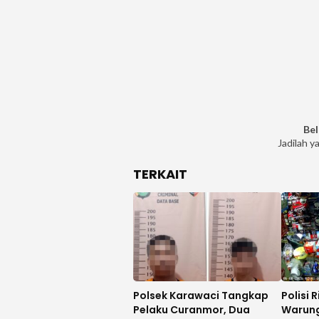
Bel
Jadilah y
TERKAIT
Polsek Karawaci Tangkap
Polisi 
Pelaku Curanmor, Dua
Warun