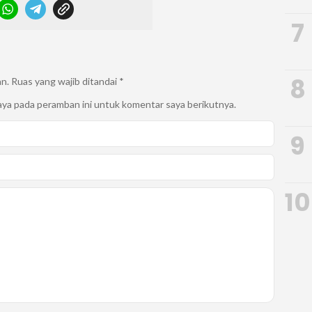
7
8
an.
Ruas yang wajib ditandai
*
aya pada peramban ini untuk komentar saya berikutnya.
9
10