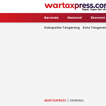
WartaXpress
Tegas, Lugas dan Akurat
Beranda
Nasional
Ekonomi
Kabupaten Tangerang
Kota Tangera
WARTAXPRESS
KRIMINAL