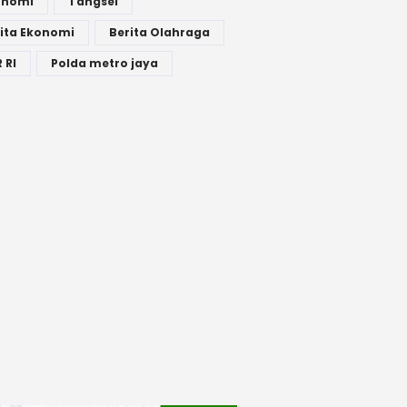
onomi
Tangsel
ita Ekonomi
Berita Olahraga
 RI
Polda metro jaya