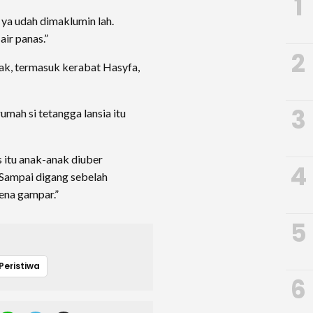
1
ya udah dimaklumin lah.
air panas.”
2
ak, termasuk kerabat Hasyfa,
3
umah si tetangga lansia itu
s itu anak-anak diuber
4
“Sampai digang sebelah
ena gampar.”
5
Peristiwa
6