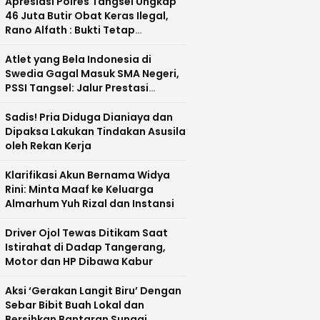
Apresiasi Polres Tangsel Ungkap
46 Juta Butir Obat Keras Ilegal,
Rano Alfath : Bukti Tetap
Profesional Jalankan Tugas
Atlet yang Bela Indonesia di
Swedia Gagal Masuk SMA Negeri,
PSSI Tangsel: Jalur Prestasi
Dipertanyakan
Sadis! Pria Diduga Dianiaya dan
Dipaksa Lakukan Tindakan Asusila
oleh Rekan Kerja
Klarifikasi Akun Bernama Widya
Rini: Minta Maaf ke Keluarga
Almarhum Yuh Rizal dan Instansi
Driver Ojol Tewas Ditikam Saat
Istirahat di Dadap Tangerang,
Motor dan HP Dibawa Kabur
Aksi ‘Gerakan Langit Biru’ Dengan
Sebar Bibit Buah Lokal dan
Bersihkan Bantaran Sungai