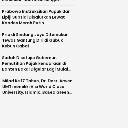
Cisadane
Prabowo Instruksikan Pupuk dan
Elpiji Subsidi Disalurkan Lewat
Kopdes Merah Putih
Pria di Sindang Jaya Ditemukan
Tewas Gantung Diri di Gubuk
Kebun Cabai
Sudah Disetujui Gubernur,
Pemutihan Pajak kendaraan di
Banten Bakal Digelar Lagi Mulai
Agustus 2026
Milad Ke 17 Tahun, Dr. Desri Arwen :
UMT memiliki Visi World Class
University, Islamic, Based Green
Industry Sebagai Universitas
Unggul di Banten