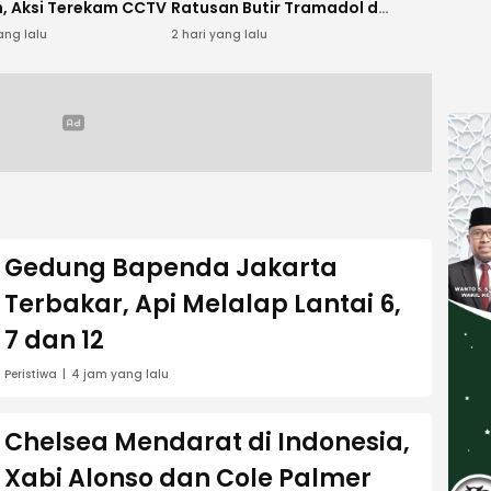
, Aksi Terekam CCTV
Ratusan Butir Tramadol dan
Hexymer Disita
ang lalu
2 hari yang lalu
Gedung Bapenda Jakarta
Terbakar, Api Melalap Lantai 6,
7 dan 12
Peristiwa
4 jam yang lalu
Chelsea Mendarat di Indonesia,
Xabi Alonso dan Cole Palmer