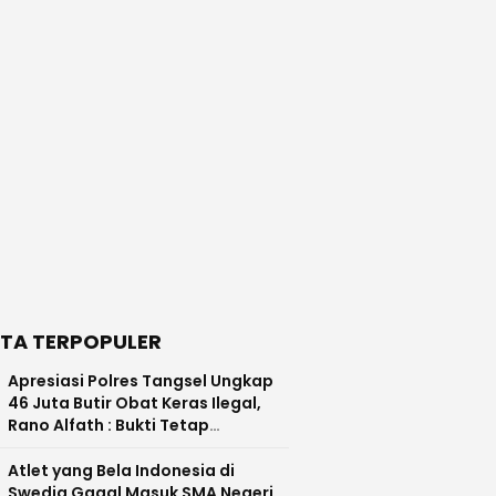
ITA TERPOPULER
Apresiasi Polres Tangsel Ungkap
46 Juta Butir Obat Keras Ilegal,
Rano Alfath : Bukti Tetap
Profesional Jalankan Tugas
Atlet yang Bela Indonesia di
Swedia Gagal Masuk SMA Negeri,