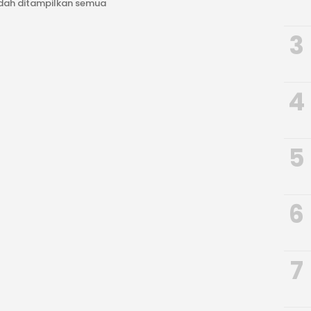
dah ditampilkan semua
3
4
5
6
7