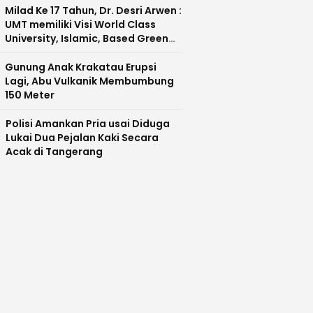
Milad Ke 17 Tahun, Dr. Desri Arwen :
UMT memiliki Visi World Class
University, Islamic, Based Green
Industry Sebagai Universitas
Unggul di Banten
Gunung Anak Krakatau Erupsi
Lagi, Abu Vulkanik Membumbung
150 Meter
Polisi Amankan Pria usai Diduga
Lukai Dua Pejalan Kaki Secara
Acak di Tangerang