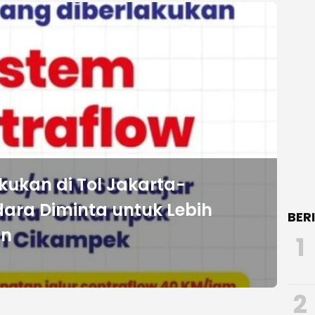
kukan di Tol Jakarta-
ara Diminta untuk Lebih
BER
an
1
2