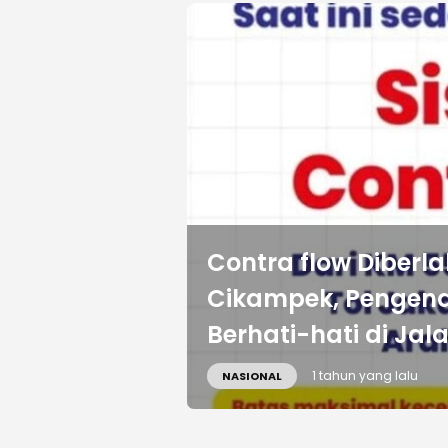
Contra flow Diberla
Cikampek, Pengend
Berhati-hati di Jal
1 tahun yang lalu
NASIONAL