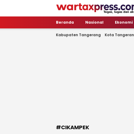
WartaXpress
Tegas, Lugas dan Akurat
Beranda
Nasional
Ekonomi
Kabupaten Tangerang
Kota Tangera
#CIKAMPEK