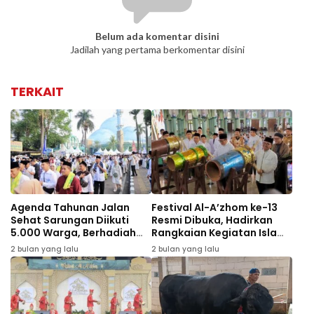
Belum ada komentar disini
Jadilah yang pertama berkomentar disini
TERKAIT
Agenda Tahunan Jalan
Festival Al-A’zhom ke-13
Sehat Sarungan Diikuti
Resmi Dibuka, Hadirkan
5.000 Warga, Berhadiah
Rangkaian Kegiatan Islami
Dua Umrah Gratis
dan Bazar UMKM
2 bulan yang lalu
2 bulan yang lalu