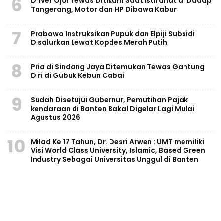
6
Driver Ojol Tewas Ditikam Saat Istirahat di Dadap
Tangerang, Motor dan HP Dibawa Kabur
7
Prabowo Instruksikan Pupuk dan Elpiji Subsidi
Disalurkan Lewat Kopdes Merah Putih
8
Pria di Sindang Jaya Ditemukan Tewas Gantung
Diri di Gubuk Kebun Cabai
9
Sudah Disetujui Gubernur, Pemutihan Pajak
kendaraan di Banten Bakal Digelar Lagi Mulai
Agustus 2026
10
Milad Ke 17 Tahun, Dr. Desri Arwen : UMT memiliki
Visi World Class University, Islamic, Based Green
Industry Sebagai Universitas Unggul di Banten