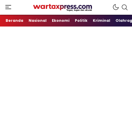
Tegas, Lugas dan Akurat
WartaXpress
Beranda
Nasional
Ekonomi
Politik
Kriminal
Olahra