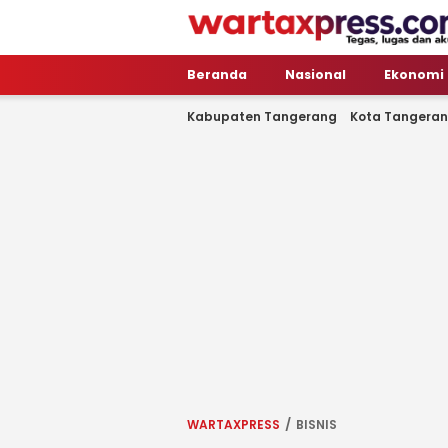
WartaXpress
Tegas, Lugas dan Akurat
Beranda
Nasional
Ekonomi
Kabupaten Tangerang
Kota Tangera
WARTAXPRESS
BISNIS