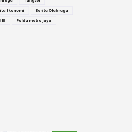
ahraga
Tangsel
ita Ekonomi
Berita Olahraga
 RI
Polda metro jaya