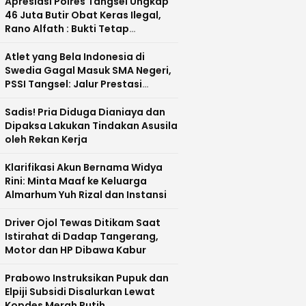
Apresiasi Polres Tangsel Ungkap
46 Juta Butir Obat Keras Ilegal,
Rano Alfath : Bukti Tetap
Profesional Jalankan Tugas
Atlet yang Bela Indonesia di
Swedia Gagal Masuk SMA Negeri,
PSSI Tangsel: Jalur Prestasi
Dipertanyakan
Sadis! Pria Diduga Dianiaya dan
Dipaksa Lakukan Tindakan Asusila
oleh Rekan Kerja
Klarifikasi Akun Bernama Widya
Rini: Minta Maaf ke Keluarga
Almarhum Yuh Rizal dan Instansi
Driver Ojol Tewas Ditikam Saat
Istirahat di Dadap Tangerang,
Motor dan HP Dibawa Kabur
Prabowo Instruksikan Pupuk dan
Elpiji Subsidi Disalurkan Lewat
Kopdes Merah Putih