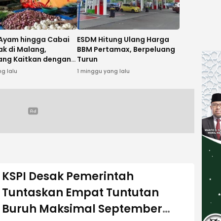
Ayam hingga Cabai
ESDM Hitung Ulang Harga
ak di Malang,
BBM Pertamax, Berpeluang
ng Kaitkan dengan
Turun
n Tahun Ajaran Baru
ng lalu
1 minggu yang lalu
KSPI Desak Pemerintah
Tuntaskan Empat Tuntutan
Buruh Maksimal September