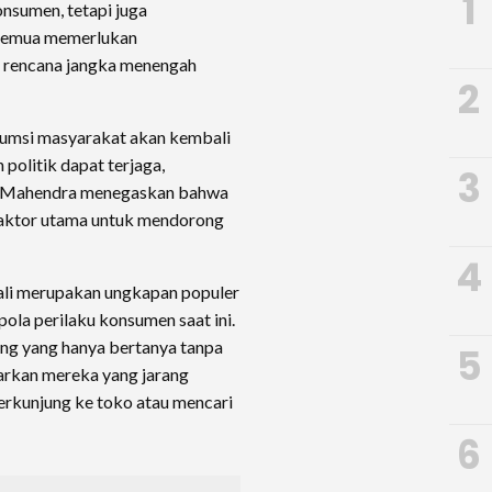
1
nsumen, tetapi juga
 semua memerlukan
n rencana jangka menengah
2
sumsi masyarakat akan kembali
politik dapat terjaga,
3
5. Mahendra menegaskan bahwa
faktor utama untuk mendorong
4
ojali merupakan ungkapan populer
ola perilaku konsumen saat ini.
ng yang hanya bertanya tanpa
5
arkan mereka yang jarang
rkunjung ke toko atau mencari
6