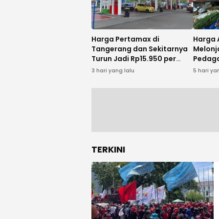
Harga Pertamax di
Harga 
Tangerang dan Sekitarnya
Melonj
Turun Jadi Rp15.950 per
Pedaga
Liter Mulai Agustus 2026
MBG da
3 hari yang lalu
5 hari ya
TERKINI