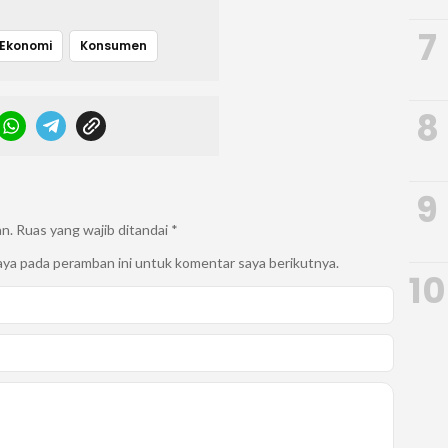
7
Ekonomi
Konsumen
8
9
an.
Ruas yang wajib ditandai
*
aya pada peramban ini untuk komentar saya berikutnya.
10