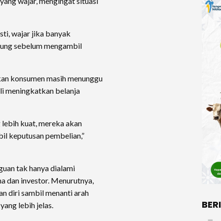
ang wajar, mengingat situasi
sti, wajar jika banyak
itung sebelum mengambil
dakan konsumen masih menunggu
li meningkatkan belanja
 lebih kuat, mereka akan
il keputusan pembelian,”
uan tak hanya dialami
ha dan investor. Menurutnya,
n diri sambil menanti arah
BER
ang lebih jelas.