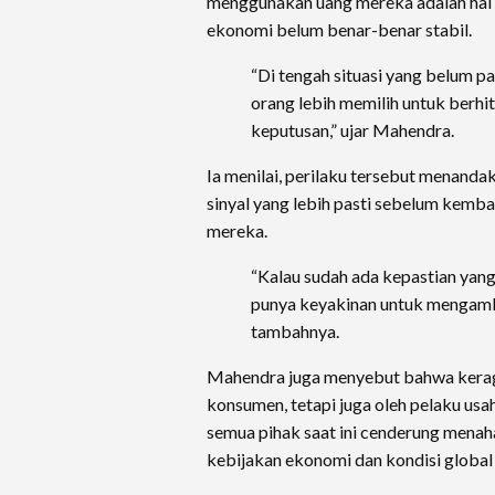
menggunakan uang mereka adalah hal y
ekonomi belum benar-benar stabil.
“Di tengah situasi yang belum pa
orang lebih memilih untuk berh
keputusan,” ujar Mahendra.
Ia menilai, perilaku tersebut menan
sinyal yang lebih pasti sebelum kemba
mereka.
“Kalau sudah ada kepastian yang
punya keyakinan untuk mengamb
tambahnya.
Mahendra juga menyebut bahwa kerag
konsumen, tetapi juga oleh pelaku usa
semua pihak saat ini cenderung menaha
kebijakan ekonomi dan kondisi global y