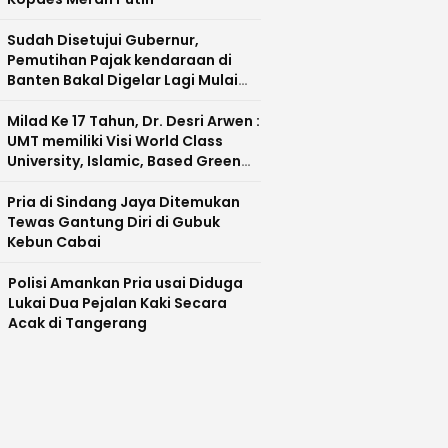
Sudah Disetujui Gubernur,
Pemutihan Pajak kendaraan di
Banten Bakal Digelar Lagi Mulai
Agustus 2026
Milad Ke 17 Tahun, Dr. Desri Arwen :
UMT memiliki Visi World Class
University, Islamic, Based Green
Industry Sebagai Universitas
Unggul di Banten
Pria di Sindang Jaya Ditemukan
Tewas Gantung Diri di Gubuk
Kebun Cabai
Polisi Amankan Pria usai Diduga
Lukai Dua Pejalan Kaki Secara
Acak di Tangerang