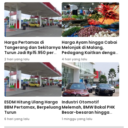
Harga Pertamax di
Harga Ayam hingga Cabai
Tangerang dan Sekitarnya
Melonjak di Malang,
Turun Jadi Rp15.950 per
Pedagang Kaitkan dengan
Liter Mulai Agustus 2026
MBG dan Tahun Ajaran
2 hari yang lalu
4 hari yang lalu
Baru
ESDM Hitung Ulang Harga
Industri Otomotif
BBM Pertamax, Berpeluang
Melemah, BMW Bakal PHK
Turun
Besar-besaran hingga
8.000 Karyawan
6 hari yang lalu
1 minggu yang lalu