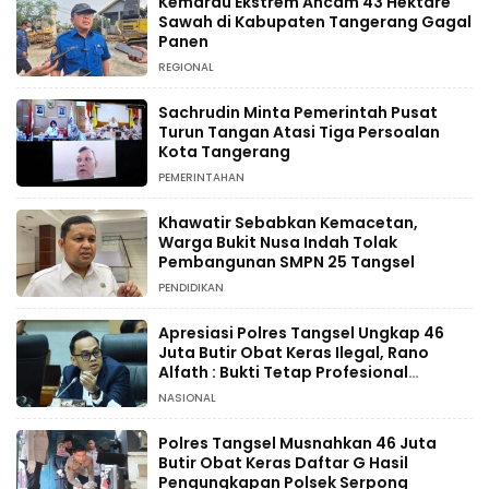
Kemarau Ekstrem Ancam 43 Hektare
Sawah di Kabupaten Tangerang Gagal
Panen
REGIONAL
Sachrudin Minta Pemerintah Pusat
Turun Tangan Atasi Tiga Persoalan
Kota Tangerang
PEMERINTAHAN
Khawatir Sebabkan Kemacetan,
Warga Bukit Nusa Indah Tolak
Pembangunan SMPN 25 Tangsel
PENDIDIKAN
Apresiasi Polres Tangsel Ungkap 46
Juta Butir Obat Keras Ilegal, Rano
Alfath : Bukti Tetap Profesional
Jalankan Tugas
NASIONAL
Polres Tangsel Musnahkan 46 Juta
Butir Obat Keras Daftar G Hasil
Pengungkapan Polsek Serpong