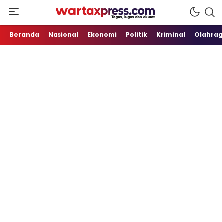
Tegas, Lugas dan Akurat
WartaXpress
Beranda
Nasional
Ekonomi
Politik
Kriminal
Olahra