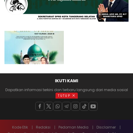
IKUTI KAMI
Dapatkan informasi terkini dan terbaru langsung dari media sosial
anda
TUTUP
Kode Etik
Redaksi
Pedoman Media
Disclaimer