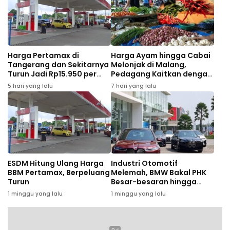
Harga Pertamax di
Harga Ayam hingga Cabai
Tangerang dan Sekitarnya
Melonjak di Malang,
Turun Jadi Rp15.950 per
Pedagang Kaitkan dengan
Liter Mulai Agustus 2026
MBG dan Tahun Ajaran
5 hari yang lalu
7 hari yang lalu
Baru
ESDM Hitung Ulang Harga
Industri Otomotif
BBM Pertamax, Berpeluang
Melemah, BMW Bakal PHK
Turun
Besar-besaran hingga
8.000 Karyawan
1 minggu yang lalu
1 minggu yang lalu