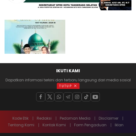
IKUTI KAMI
Dapatkan informasi terkini dan terbaru langsung dari media sosial
anda
TUTUP
Kode Etik
Redaksi
Pedoman Media
Disclaimer
Tentang Kami
Kontak Kami
Form Pengaduan
Iklan