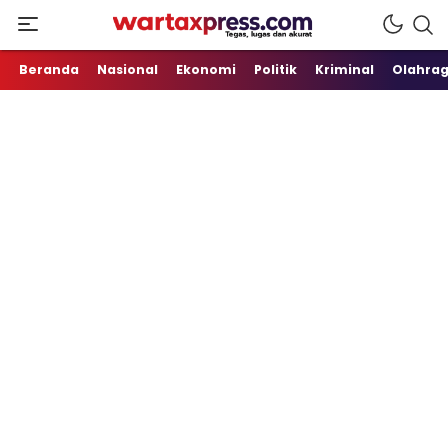
Tegas, Lugas dan Akurat
WartaXpress
Beranda
Nasional
Ekonomi
Politik
Kriminal
Olahra