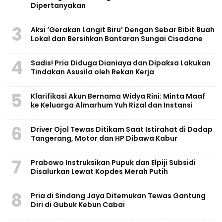
Dipertanyakan
3
Aksi ‘Gerakan Langit Biru’ Dengan Sebar Bibit Buah
Lokal dan Bersihkan Bantaran Sungai Cisadane
4
Sadis! Pria Diduga Dianiaya dan Dipaksa Lakukan
Tindakan Asusila oleh Rekan Kerja
5
Klarifikasi Akun Bernama Widya Rini: Minta Maaf
ke Keluarga Almarhum Yuh Rizal dan Instansi
6
Driver Ojol Tewas Ditikam Saat Istirahat di Dadap
Tangerang, Motor dan HP Dibawa Kabur
7
Prabowo Instruksikan Pupuk dan Elpiji Subsidi
Disalurkan Lewat Kopdes Merah Putih
8
Pria di Sindang Jaya Ditemukan Tewas Gantung
Diri di Gubuk Kebun Cabai