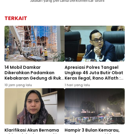
Jadilah yang pertama berkomentar disini
TERKAIT
14 Mobil Damkar
Apresiasi Polres Tangsel
Dikerahkan Padamkan
Ungkap 46 Juta Butir Obat
Kebakaran Gedung di Ruko
Keras Ilegal, Rano Alfath :
Central Cikini
Bukti Tetap Profesional
10 jam yang lalu
1 hari yang lalu
Jalankan Tugas
Klarifikasi Akun Bernama
Hampir 3 Bulan Kemarau,