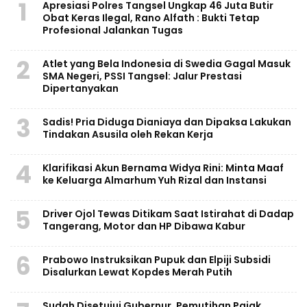
1
Apresiasi Polres Tangsel Ungkap 46 Juta Butir
Obat Keras Ilegal, Rano Alfath : Bukti Tetap
Profesional Jalankan Tugas
2
Atlet yang Bela Indonesia di Swedia Gagal Masuk
SMA Negeri, PSSI Tangsel: Jalur Prestasi
Dipertanyakan
3
Sadis! Pria Diduga Dianiaya dan Dipaksa Lakukan
Tindakan Asusila oleh Rekan Kerja
4
Klarifikasi Akun Bernama Widya Rini: Minta Maaf
ke Keluarga Almarhum Yuh Rizal dan Instansi
5
Driver Ojol Tewas Ditikam Saat Istirahat di Dadap
Tangerang, Motor dan HP Dibawa Kabur
6
Prabowo Instruksikan Pupuk dan Elpiji Subsidi
Disalurkan Lewat Kopdes Merah Putih
Sudah Disetujui Gubernur, Pemutihan Pajak