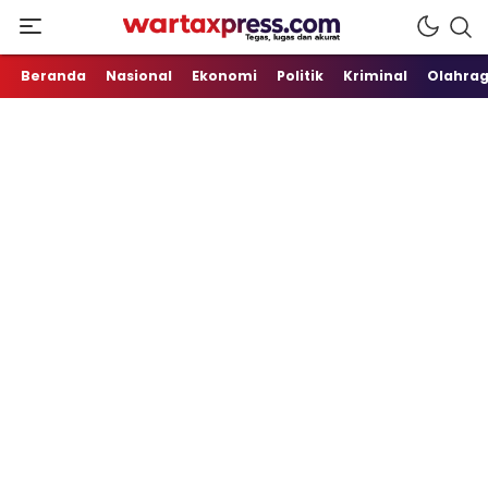
Tegas, Lugas dan Akurat
WartaXpress
Beranda
Nasional
Ekonomi
Politik
Kriminal
Olahra