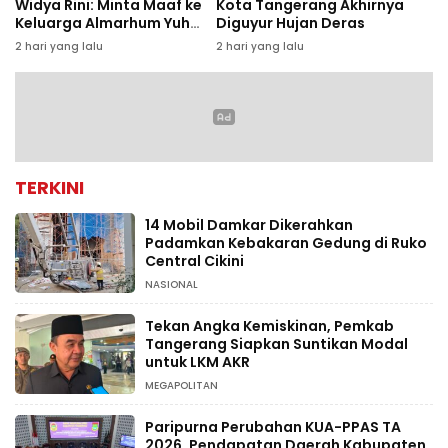
Widya Rini: Minta Maaf ke
Kota Tangerang Akhirnya
Keluarga Almarhum Yuh
Diguyur Hujan Deras
Rizal dan Instansi
2 hari yang lalu
2 hari yang lalu
TERKINI
14 Mobil Damkar Dikerahkan
Padamkan Kebakaran Gedung di Ruko
Central Cikini
NASIONAL
Tekan Angka Kemiskinan, Pemkab
Tangerang Siapkan Suntikan Modal
untuk LKM AKR
MEGAPOLITAN
Paripurna Perubahan KUA-PPAS TA
2026, Pendapatan Daerah Kabupaten