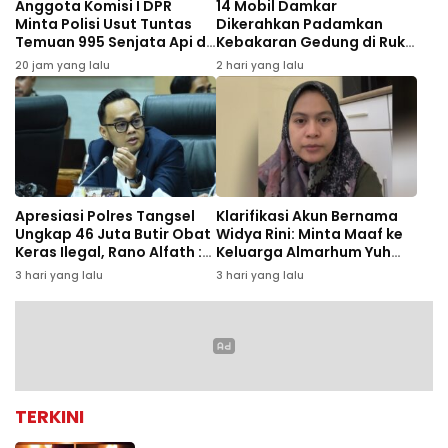
Anggota Komisi I DPR
14 Mobil Damkar
Minta Polisi Usut Tuntas
Dikerahkan Padamkan
Temuan 995 Senjata Api di
Kebakaran Gedung di Ruko
Sekolah Swasta Jaksel
Central Cikini
20 jam yang lalu
2 hari yang lalu
Apresiasi Polres Tangsel
Klarifikasi Akun Bernama
Ungkap 46 Juta Butir Obat
Widya Rini: Minta Maaf ke
Keras Ilegal, Rano Alfath :
Keluarga Almarhum Yuh
Bukti Tetap Profesional
Rizal dan Instansi
3 hari yang lalu
3 hari yang lalu
Jalankan Tugas
TERKINI