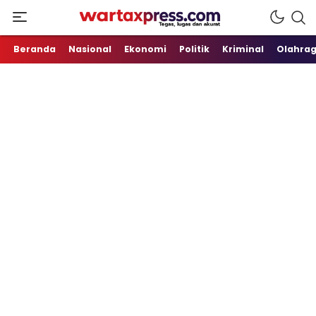
Tegas, Lugas dan Akurat
WartaXpress
Beranda
Nasional
Ekonomi
Politik
Kriminal
Olahra