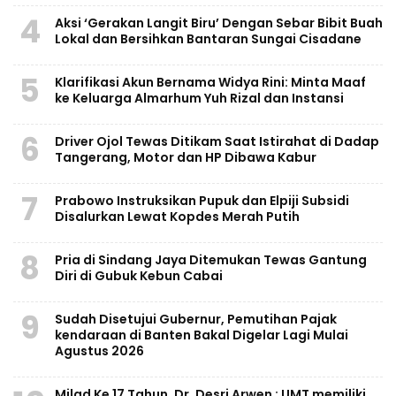
4
Aksi ‘Gerakan Langit Biru’ Dengan Sebar Bibit Buah
Lokal dan Bersihkan Bantaran Sungai Cisadane
5
Klarifikasi Akun Bernama Widya Rini: Minta Maaf
ke Keluarga Almarhum Yuh Rizal dan Instansi
6
Driver Ojol Tewas Ditikam Saat Istirahat di Dadap
Tangerang, Motor dan HP Dibawa Kabur
7
Prabowo Instruksikan Pupuk dan Elpiji Subsidi
Disalurkan Lewat Kopdes Merah Putih
8
Pria di Sindang Jaya Ditemukan Tewas Gantung
Diri di Gubuk Kebun Cabai
9
Sudah Disetujui Gubernur, Pemutihan Pajak
kendaraan di Banten Bakal Digelar Lagi Mulai
Agustus 2026
Milad Ke 17 Tahun, Dr. Desri Arwen : UMT memiliki