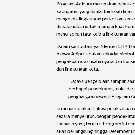
Program Adipura merupakan bentuk p
kabupaten yang dinilai berhasil dala
mengelola lingkungan perkotaan secara 
dimaksudkan untuk memperkuat komi
menerapkan tata kelola lingkungan ya
Dalam sambutannya, Menteri LHK Han
bahwa Adipura bukan sekadar simbol
pengakuan atas usaha nyata dan kons
dan lingkungan kota.
“Upaya pengelolaan sampah saat
berbagai pendekatan, mulai dar
penghargaan seperti Program Adi
Ia menambahkan bahwa pelaksanaan A
secara menyeluruh, dengan pendekatan
skenario yang terukur. Program ini di
akan berlangsung hingga Desember unt