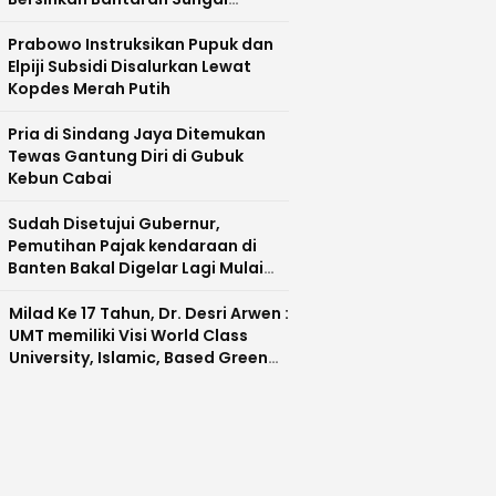
Cisadane
Prabowo Instruksikan Pupuk dan
Elpiji Subsidi Disalurkan Lewat
Kopdes Merah Putih
Pria di Sindang Jaya Ditemukan
Tewas Gantung Diri di Gubuk
Kebun Cabai
Sudah Disetujui Gubernur,
Pemutihan Pajak kendaraan di
Banten Bakal Digelar Lagi Mulai
Agustus 2026
Milad Ke 17 Tahun, Dr. Desri Arwen :
UMT memiliki Visi World Class
University, Islamic, Based Green
Industry Sebagai Universitas
Unggul di Banten