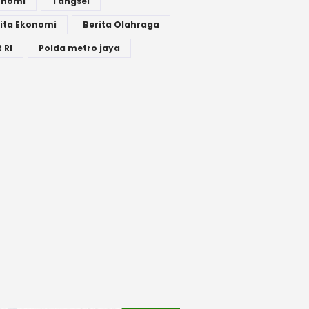
onomi
Tangsel
ita Ekonomi
Berita Olahraga
 RI
Polda metro jaya