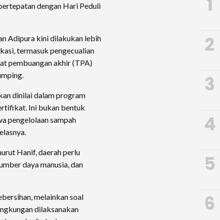
1
rtepatan dengan Hari Peduli
2
n Adipura kini dilakukan lebih
ikasi, termasuk pengecualian
pat pembuangan akhir (TPA)
umping.
3
kan dinilai dalam program
rtifikat. Ini bukan bentuk
4
wa pengelolaan sampah
jelasnya.
rut Hanif, daerah perlu
5
sumber daya manusia, dan
6
bersihan, melainkan soal
ingkungan dilaksanakan