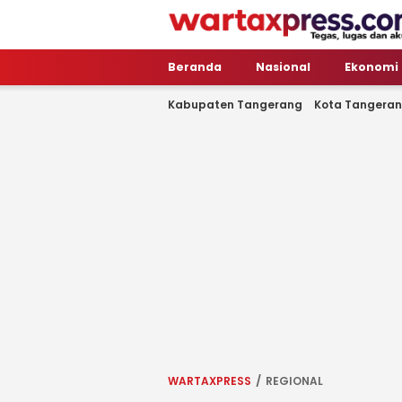
WartaXpress
Tegas, Lugas dan Akurat
Beranda
Nasional
Ekonomi
Kabupaten Tangerang
Kota Tangera
WARTAXPRESS
REGIONAL