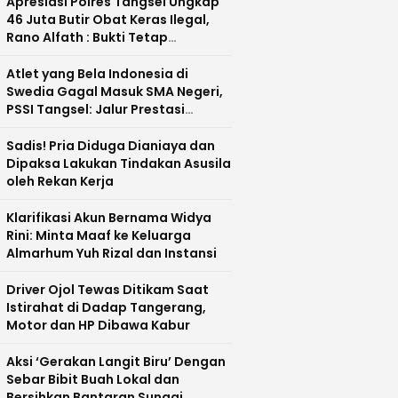
Apresiasi Polres Tangsel Ungkap
46 Juta Butir Obat Keras Ilegal,
Rano Alfath : Bukti Tetap
Profesional Jalankan Tugas
Atlet yang Bela Indonesia di
Swedia Gagal Masuk SMA Negeri,
PSSI Tangsel: Jalur Prestasi
Dipertanyakan
Sadis! Pria Diduga Dianiaya dan
Dipaksa Lakukan Tindakan Asusila
oleh Rekan Kerja
Klarifikasi Akun Bernama Widya
Rini: Minta Maaf ke Keluarga
Almarhum Yuh Rizal dan Instansi
Driver Ojol Tewas Ditikam Saat
Istirahat di Dadap Tangerang,
Motor dan HP Dibawa Kabur
Aksi ‘Gerakan Langit Biru’ Dengan
Sebar Bibit Buah Lokal dan
Bersihkan Bantaran Sungai