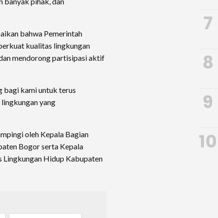
n banyak pihak, dan
7
paikan bahwa Pemerintah
rkuat kualitas lingkungan
8
 dan mendorong partisipasi aktif
 bagi kami untuk terus
9
 lingkungan yang
ampingi oleh Kepala Bagian
10
aten Bogor serta Kepala
as Lingkungan Hidup Kabupaten