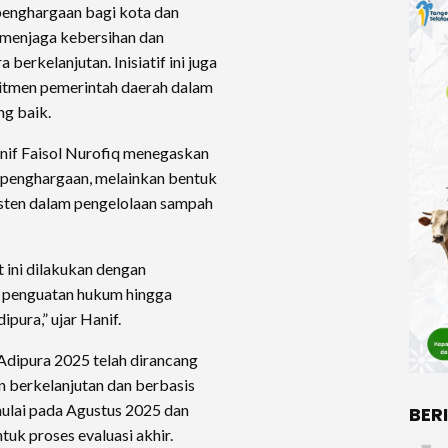
enghargaan bagi kota dan
m menjaga kebersihan dan
berkelanjutan. Inisiatif ini juga
tmen pemerintah daerah dalam
ng baik.
if Faisol Nurofiq menegaskan
 penghargaan, melainkan bentuk
isten dalam pengelolaan sampah
 ini dilakukan dengan
i penguatan hukum hingga
pura,” ujar Hanif.
dipura 2025 telah dirancang
 berkelanjutan dan berbasis
mulai pada Agustus 2025 dan
BER
uk proses evaluasi akhir.