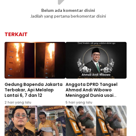
Belum ada komentar disini
Jadilah yang pertama berkomentar disini
TERKAIT
Gedung Bapenda Jakarta
Anggota DPRD Tangsel
Terbakar, Api Melalap
Ahmad Andi Wibowo
Lantai 6, 7 dan 12
Meninggal Dunia usai
Kecelakaan di Tol Cipali
2 hari yang lalu
5 hari yang lalu