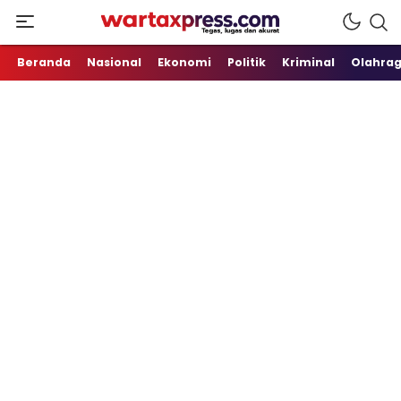
Tegas, Lugas dan Akurat
WartaXpress
Beranda
Nasional
Ekonomi
Politik
Kriminal
Olahra