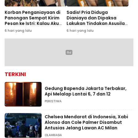
Korban Penganiayaan di
Sadis! Pria Diduga
Panongan Sempat Kirim
Dianiaya dan Dipaksa
Pesan ke Istri: Kalau Aku
Lakukan Tindakan Asusila
Tak Pulang, Besok Jadi
oleh Rekan Kerja
6 hari yang lalu
6 hari yang lalu
Mayat
TERKINI
Gedung Bapenda Jakarta Terbakar,
Api Melalap Lantai 6, 7 dan 12
PERISTIWA
Chelsea Mendarat di Indonesia, Xabi
Alonso dan Cole Palmer Disambut
Antusias Jelang Lawan AC Milan
OLAHRAGA