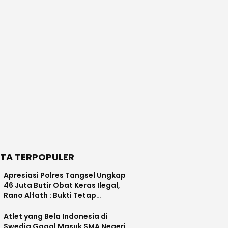
ITA TERPOPULER
Apresiasi Polres Tangsel Ungkap
46 Juta Butir Obat Keras Ilegal,
Rano Alfath : Bukti Tetap
Profesional Jalankan Tugas
Atlet yang Bela Indonesia di
Swedia Gagal Masuk SMA Negeri,