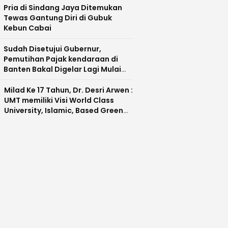
Pria di Sindang Jaya Ditemukan
Tewas Gantung Diri di Gubuk
Kebun Cabai
Sudah Disetujui Gubernur,
Pemutihan Pajak kendaraan di
Banten Bakal Digelar Lagi Mulai
Agustus 2026
Milad Ke 17 Tahun, Dr. Desri Arwen :
UMT memiliki Visi World Class
University, Islamic, Based Green
Industry Sebagai Universitas
Unggul di Banten