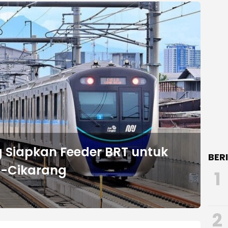
Siapkan Feeder BRT untuk
BER
a-Cikarang
1
2