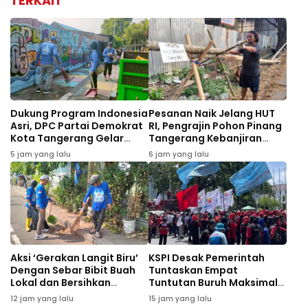
TERKAIT
Dukung Program Indonesia
Pesanan Naik Jelang HUT
Asri, DPC Partai Demokrat
RI, Pengrajin Pohon Pinang
Kota Tangerang Gelar
Tangerang Kebanjiran
Gerakan Langit Biru dan
Order
5 jam yang lalu
6 jam yang lalu
Aksi Tanam Pohon
Aksi ‘Gerakan Langit Biru’
KSPI Desak Pemerintah
Dengan Sebar Bibit Buah
Tuntaskan Empat
Lokal dan Bersihkan
Tuntutan Buruh Maksimal
Bantaran Sungai Cisadane
September 2026
12 jam yang lalu
15 jam yang lalu