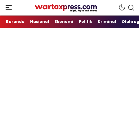
Tegas, Lugas dan Akurat
WartaXpress
Beranda
Nasional
Ekonomi
Politik
Kriminal
Olahra