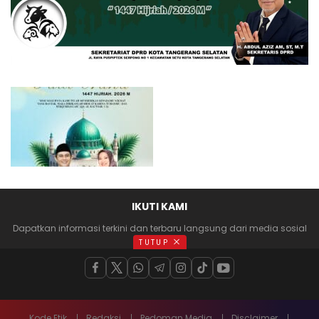
IKUTI KAMI
Dapatkan informasi terkini dan terbaru langsung dari media sosial
anda
TUTUP
Kode Etik
Redaksi
Pedoman Media
Disclaimer