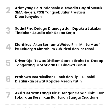
2
Atlet yang Bela Indonesia di Swedia Gagal Masuk
SMA Negeri, PSSI Tangsel: Jalur Prestasi
Dipertanyakan
3
Sadis! Pria Diduga Dianiaya dan Dipaksa Lakukan
Tindakan Asusila oleh Rekan Kerja
4
Klarifikasi Akun Bernama Widya Rini: Minta Maaf
ke Keluarga Almarhum Yuh Rizal dan Instansi
5
Driver Ojol Tewas Ditikam Saat Istirahat di Dadap
Tangerang, Motor dan HP Dibawa Kabur
6
Prabowo Instruksikan Pupuk dan Elpiji Subsidi
Disalurkan Lewat Kopdes Merah Putih
7
Aksi ‘Gerakan Langit Biru’ Dengan Sebar Bibit Buah
Lokal dan Bersihkan Bantaran Sungai Cisadane