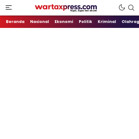
Tegas, Lugas dan Akurat
WartaXpress
Beranda
Nasional
Ekonomi
Politik
Kriminal
Olahra