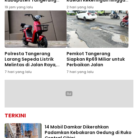
Kabupaten Tangerang
Rawan Kekeringan hingga
Gagal Panen
September 2026
19 jam yang lalu
2 hari yang lalu
Polresta Tangerang
Pemkot Tangerang
Larang Sepeda Listrik
Siapkan Rp69 Miliar untuk
Melintas di Jalan Raya,
Perbaikan Jalan
Pelanggar Bakal
7 hari yang lalu
7 hari yang lalu
Ditertibkan
TERKINI
14 Mobil Damkar Dikerahkan
Padamkan Kebakaran Gedung di Ruko
Central Cikini