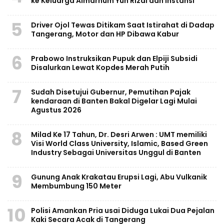
ke Keluarga Almarhum Yuh Rizal dan Instansi
5
Driver Ojol Tewas Ditikam Saat Istirahat di Dadap
Tangerang, Motor dan HP Dibawa Kabur
6
Prabowo Instruksikan Pupuk dan Elpiji Subsidi
Disalurkan Lewat Kopdes Merah Putih
7
Sudah Disetujui Gubernur, Pemutihan Pajak
kendaraan di Banten Bakal Digelar Lagi Mulai
Agustus 2026
8
Milad Ke 17 Tahun, Dr. Desri Arwen : UMT memiliki
Visi World Class University, Islamic, Based Green
Industry Sebagai Universitas Unggul di Banten
9
Gunung Anak Krakatau Erupsi Lagi, Abu Vulkanik
Membumbung 150 Meter
10
Polisi Amankan Pria usai Diduga Lukai Dua Pejalan
Kaki Secara Acak di Tangerang