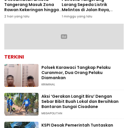
Tangerang Masuk Zona
Larang Sepeda Listrik
Rawan Kekeringan hingga
Melintas di Jalan Raya,
September 2026
Pelanggar Bakal
2 hari yang lalu
1 minggu yang lalu
Ditertibkan
TERKINI
Polsek Karawaci Tangkap Pelaku
Curanmor, Dua Orang Pelaku
Diamankan
KRIMINAL
Aksi ‘Gerakan Langit Biru’ Dengan
Sebar Bibit Buah Lokal dan Bersihkan
Bantaran Sungai Cisadane
MEGAPOLITAN
KSPI Desak Pemerintah Tuntaskan