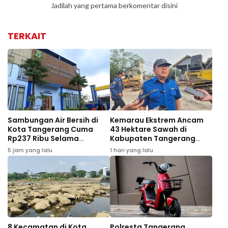
Jadilah yang pertama berkomentar disini
TERKAIT
Sambungan Air Bersih di
Kemarau Ekstrem Ancam
Kota Tangerang Cuma
43 Hektare Sawah di
Rp237 Ribu Selama
Kabupaten Tangerang
Agustus, Ini Syaratnya
Gagal Panen
5 jam yang lalu
1 hari yang lalu
8 Kecamatan di Kota
Polresta Tangerang