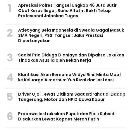
1
Apresiasi Polres Tangsel Ungkap 46 Juta Butir
Obat Keras Ilegal, Rano Alfath : Bukti Tetap
Profesional Jalankan Tugas
2
Atlet yang Bela Indonesia di Swedia Gagal Masuk
SMA Negeri, PSSI Tangsel: Jalur Prestasi
Dipertanyakan
3
Sadis! Pria Diduga Dianiaya dan Dipaksa Lakukan
Tindakan Asusila oleh Rekan Kerja
4
Klarifikasi Akun Bernama Widya Rini: Minta Maaf
ke Keluarga Almarhum Yuh Rizal dan Instansi
5
Driver Ojol Tewas Ditikam Saat Istirahat di Dadap
Tangerang, Motor dan HP Dibawa Kabur
6
Prabowo Instruksikan Pupuk dan Elpiji Subsidi
Disalurkan Lewat Kopdes Merah Putih