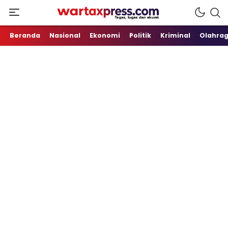
Tegas, Lugas dan Akurat
WartaXpress
Beranda
Nasional
Ekonomi
Politik
Kriminal
Olahra