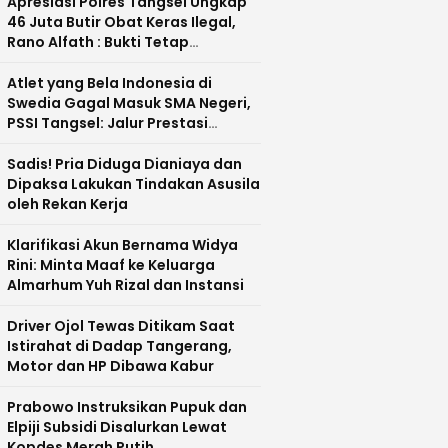
Apresiasi Polres Tangsel Ungkap
46 Juta Butir Obat Keras Ilegal,
Rano Alfath : Bukti Tetap
Profesional Jalankan Tugas
Atlet yang Bela Indonesia di
Swedia Gagal Masuk SMA Negeri,
PSSI Tangsel: Jalur Prestasi
Dipertanyakan
Sadis! Pria Diduga Dianiaya dan
Dipaksa Lakukan Tindakan Asusila
oleh Rekan Kerja
Klarifikasi Akun Bernama Widya
Rini: Minta Maaf ke Keluarga
Almarhum Yuh Rizal dan Instansi
Driver Ojol Tewas Ditikam Saat
Istirahat di Dadap Tangerang,
Motor dan HP Dibawa Kabur
Prabowo Instruksikan Pupuk dan
Elpiji Subsidi Disalurkan Lewat
Kopdes Merah Putih