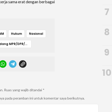
 kerja sama erat dengan berbagai
7
8
UNM
Hukum
Nasional
Sidang MPR/DPR/DPD
9
10
an.
Ruas yang wajib ditandai
*
aya pada peramban ini untuk komentar saya berikutnya.