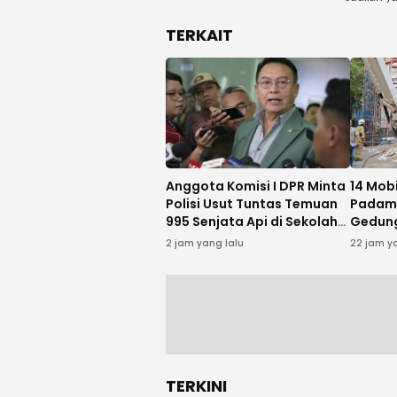
TERKAIT
Anggota Komisi I DPR Minta
14 Mob
Polisi Usut Tuntas Temuan
Padam
995 Senjata Api di Sekolah
Gedung
Swasta Jaksel
Cikini
2 jam yang lalu
22 jam y
TERKINI