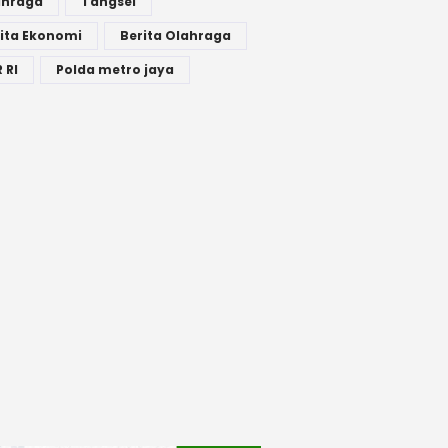
ahraga
Tangsel
ita Ekonomi
Berita Olahraga
 RI
Polda metro jaya