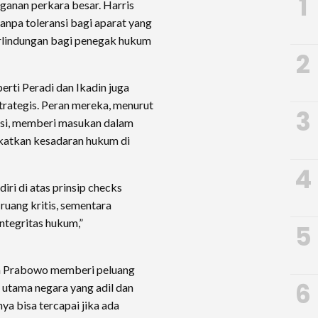
1
ganan perkara besar. Harris
anpa toleransi bagi aparat yang
lindungan bagi penegak hukum
2
perti Peradi dan Ikadin juga
 strategis. Peran mereka, menurut
3
fesi, memberi masukan dalam
katkan kesadaran hukum di
4
iri di atas prinsip checks
uang kritis, sementara
ntegritas hukum,”
5
n Prabowo memberi peluang
6
 utama negara yang adil dan
ya bisa tercapai jika ada