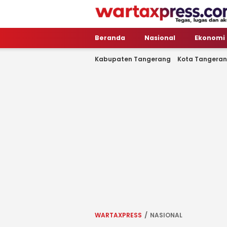
WartaXpress
Tegas, Lugas dan Akurat
Beranda
Nasional
Ekonomi
Kabupaten Tangerang
Kota Tangera
WARTAXPRESS
NASIONAL