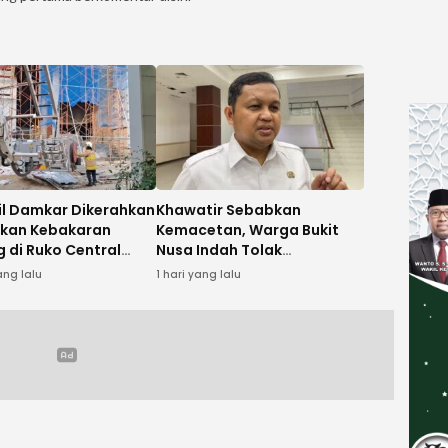
il Damkar Dikerahkan
Khawatir Sebabkan
kan Kebakaran
Kemacetan, Warga Bukit
 di Ruko Central
Nusa Indah Tolak
Pembangunan SMPN 25
ang lalu
1 hari yang lalu
Tangsel