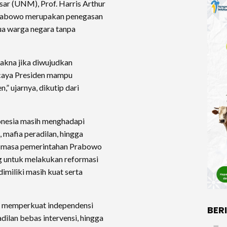
ar (UNM), Prof. Harris Arthur
 Prabowo merupakan penegasan
a warga negara tanpa
makna jika diwujudkan
rcaya Presiden mampu
” ujarnya, dikutip dari
donesia masih menghadapi
, mafia peradilan, hingga
wal masa pemerintahan Prabowo
 untuk melakukan reformasi
imiliki masih kuat serta
i memperkuat independensi
BER
ilan bebas intervensi, hingga