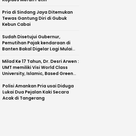
Pria di Sindang Jaya Ditemukan
Tewas Gantung Diri di Gubuk
Kebun Cabai
Sudah Disetujui Gubernur,
Pemutihan Pajak kendaraan di
Banten Bakal Digelar Lagi Mulai
Agustus 2026
Milad Ke 17 Tahun, Dr. Desri Arwen :
UMT memiliki Visi World Class
University, Islamic, Based Green
Industry Sebagai Universitas
Unggul di Banten
Polisi Amankan Pria usai Diduga
Lukai Dua Pejalan Kaki Secara
Acak di Tangerang