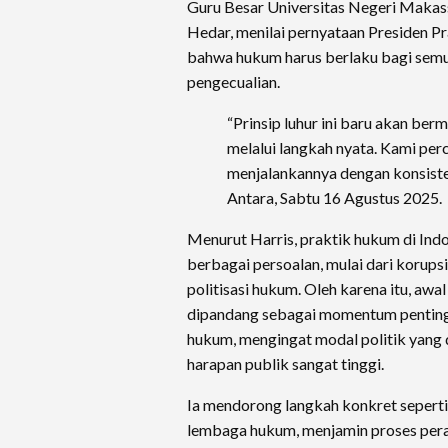
Guru Besar Universitas Negeri Makass
Hedar, menilai pernyataan Presiden
bahwa hukum harus berlaku bagi semu
pengecualian.
“Prinsip luhur ini baru akan ber
melalui langkah nyata. Kami pe
menjalankannya dengan konsisten,
Antara, Sabtu 16 Agustus 2025.
Menurut Harris, praktik hukum di In
berbagai persoalan, mulai dari korupsi
politisasi hukum. Oleh karena itu, a
dipandang sebagai momentum penting
hukum, mengingat modal politik yang d
harapan publik sangat tinggi.
Ia mendorong langkah konkret sepert
lembaga hukum, menjamin proses perad