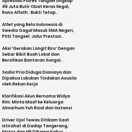
Apresiasi Polres Tangsel Ungkap
46 Juta Butir Obat Keras Ilegal,
Rano Alfath : Bukti Tetap
Profesional Jalankan Tugas
Atlet yang Bela Indonesia di
Swedia Gagal Masuk SMA Negeri,
PSSI Tangsel: Jalur Prestasi
Dipertanyakan
Aksi ‘Gerakan Langit Biru’ Dengan
Sebar Bibit Buah Lokal dan
Bersihkan Bantaran Sungai
Cisadane
Sadis! Pria Diduga Dianiaya dan
Dipaksa Lakukan Tindakan Asusila
oleh Rekan Kerja
Klarifikasi Akun Bernama Widya
Rini: Minta Maaf ke Keluarga
Almarhum Yuh Rizal dan Instansi
Driver Ojol Tewas Ditikam Saat
Istirahat di Dadap Tangerang,
Motor dan HP Dibawa Kabur