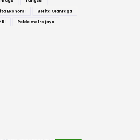
ahraga
Tangsel
ita Ekonomi
Berita Olahraga
 RI
Polda metro jaya