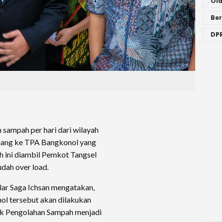
Ol
Ber
DPR
n sampah per hari dari wilayah
buang ke TPA Bangkonol yang
 ini diambil Pemkot Tangsel
dah over load.
ilar Saga Ichsan mengatakan,
 tersebut akan dilakukan
jek Pengolahan Sampah menjadi