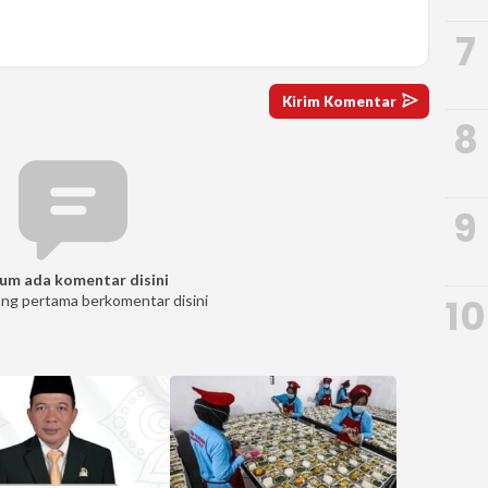
7
8
9
um ada komentar disini
10
ang pertama berkomentar disini