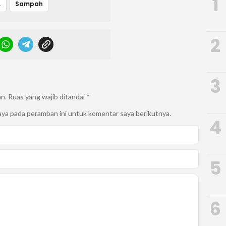
1
an
Sampah
2
3
an.
Ruas yang wajib ditandai
*
aya pada peramban ini untuk komentar saya berikutnya.
4
5
6