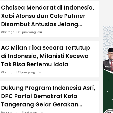
Chelsea Mendarat di Indonesia,
Xabi Alonso dan Cole Palmer
Disambut Antusias Jelang
Lawan AC Milan
Olahraga
20 jam yang lalu
AC Milan Tiba Secara Tertutup
di Indonesia, Milanisti Kecewa
Tak Bisa Bertemu Idola
Olahraga
21 jam yang lalu
Dukung Program Indonesia Asri,
DPC Partai Demokrat Kota
Tangerang Gelar Gerakan
Langit Biru dan Aksi Tanam
Megapolitan
1 hari yang lalu