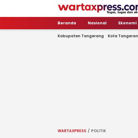
WartaXpress
Tegas, Lugas dan Akurat
Beranda
Nasional
Ekonomi
Kabupaten Tangerang
Kota Tangera
WARTAXPRESS
POLITIK