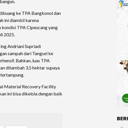
ibangun.
n dibuang ke TPA Bangkonol dan
ah ini diambil karena
an kondisi TPA Cipeucang yang
uli 2025.
ing Andriani Supriadi
gan sampah dari Tangsel ke
rhensif. Bahkan, luas TPA
kan ditambah 3,5 hektar supaya
a tertampung.
l Material Recovery Facility
n ini bisa dikelola dengan baik
BER