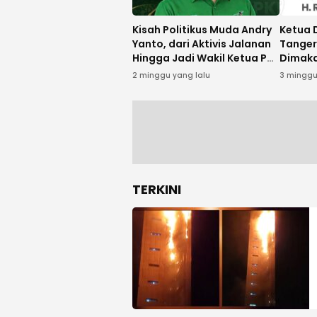
Kisah Politikus Muda Andry
Ketua 
Yanto, dari Aktivis Jalanan
Tanger
Hingga Jadi Wakil Ketua PKB
Dimaka
Kota Tangerang
Jenaza
2 minggu yang lalu
3 minggu
Raya A
TERKINI