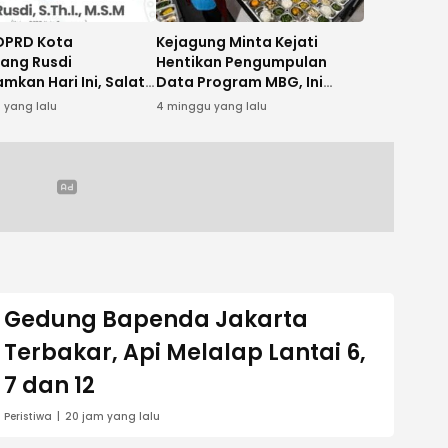
DPRD Kota
Kejagung Minta Kejati
ang Rusdi
Hentikan Pengumpulan
mkan Hari Ini, Salat
Data Program MBG, Ini
h Digelar di Masjid
Alasannya
 yang lalu
4 minggu yang lalu
l-A’zhom
Gedung Bapenda Jakarta
Terbakar, Api Melalap Lantai 6,
7 dan 12
Peristiwa
20 jam yang lalu