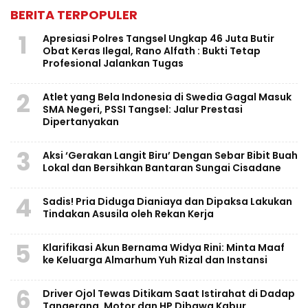
BERITA TERPOPULER
1
Apresiasi Polres Tangsel Ungkap 46 Juta Butir
Obat Keras Ilegal, Rano Alfath : Bukti Tetap
Profesional Jalankan Tugas
2
Atlet yang Bela Indonesia di Swedia Gagal Masuk
SMA Negeri, PSSI Tangsel: Jalur Prestasi
Dipertanyakan
3
Aksi ‘Gerakan Langit Biru’ Dengan Sebar Bibit Buah
Lokal dan Bersihkan Bantaran Sungai Cisadane
4
Sadis! Pria Diduga Dianiaya dan Dipaksa Lakukan
Tindakan Asusila oleh Rekan Kerja
5
Klarifikasi Akun Bernama Widya Rini: Minta Maaf
ke Keluarga Almarhum Yuh Rizal dan Instansi
6
Driver Ojol Tewas Ditikam Saat Istirahat di Dadap
Tangerang, Motor dan HP Dibawa Kabur