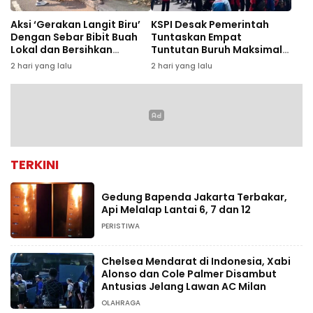
Aksi ‘Gerakan Langit Biru’
KSPI Desak Pemerintah
Dengan Sebar Bibit Buah
Tuntaskan Empat
Lokal dan Bersihkan
Tuntutan Buruh Maksimal
Bantaran Sungai Cisadane
September 2026
2 hari yang lalu
2 hari yang lalu
TERKINI
Gedung Bapenda Jakarta Terbakar,
Api Melalap Lantai 6, 7 dan 12
PERISTIWA
Chelsea Mendarat di Indonesia, Xabi
Alonso dan Cole Palmer Disambut
Antusias Jelang Lawan AC Milan
OLAHRAGA