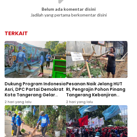
Belum ada komentar disini
Jadilah yang pertama berkomentar disini
TERKAIT
Dukung Program Indonesia
Pesanan Naik Jelang HUT
Asri, DPC Partai Demokrat
RI, Pengrajin Pohon Pinang
Kota Tangerang Gelar
Tangerang Kebanjiran
Gerakan Langit Biru dan
Order
2 hari yang lalu
2 hari yang lalu
Aksi Tanam Pohon