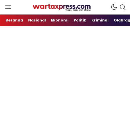
Tegas, Lugas dan Akurat
WartaXpress
Beranda
Nasional
Ekonomi
Politik
Kriminal
Olahra