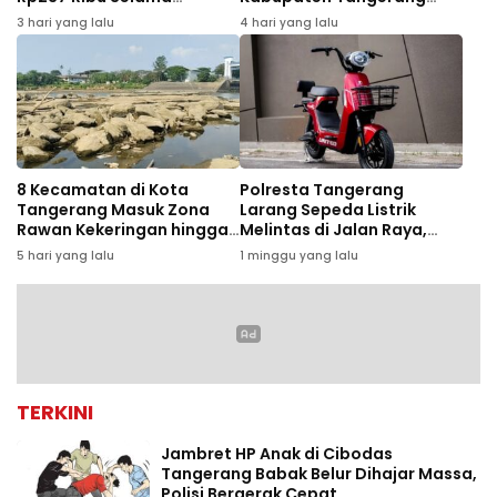
Agustus, Ini Syaratnya
Gagal Panen
3 hari yang lalu
4 hari yang lalu
8 Kecamatan di Kota
Polresta Tangerang
Tangerang Masuk Zona
Larang Sepeda Listrik
Rawan Kekeringan hingga
Melintas di Jalan Raya,
September 2026
Pelanggar Bakal
5 hari yang lalu
1 minggu yang lalu
Ditertibkan
TERKINI
Jambret HP Anak di Cibodas
Tangerang Babak Belur Dihajar Massa,
Polisi Bergerak Cepat