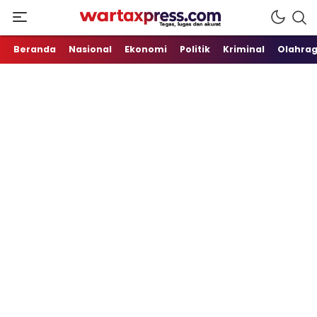
Tegas, Lugas dan Akurat
WartaXpress
Beranda
Nasional
Ekonomi
Politik
Kriminal
Olahra