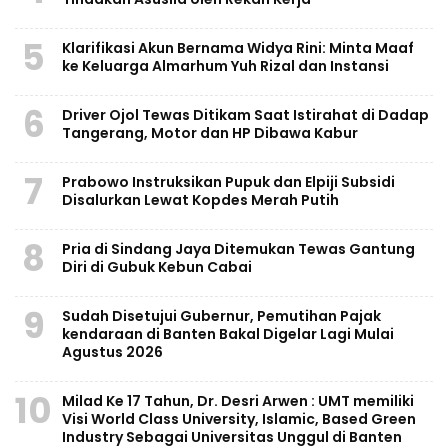
5
Klarifikasi Akun Bernama Widya Rini: Minta Maaf
ke Keluarga Almarhum Yuh Rizal dan Instansi
6
Driver Ojol Tewas Ditikam Saat Istirahat di Dadap
Tangerang, Motor dan HP Dibawa Kabur
7
Prabowo Instruksikan Pupuk dan Elpiji Subsidi
Disalurkan Lewat Kopdes Merah Putih
8
Pria di Sindang Jaya Ditemukan Tewas Gantung
Diri di Gubuk Kebun Cabai
9
Sudah Disetujui Gubernur, Pemutihan Pajak
kendaraan di Banten Bakal Digelar Lagi Mulai
Agustus 2026
10
Milad Ke 17 Tahun, Dr. Desri Arwen : UMT memiliki
Visi World Class University, Islamic, Based Green
Industry Sebagai Universitas Unggul di Banten