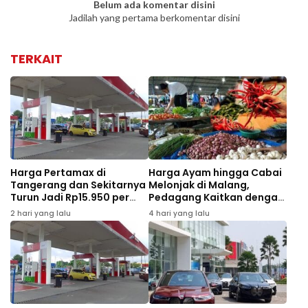
Belum ada komentar disini
Jadilah yang pertama berkomentar disini
TERKAIT
Harga Pertamax di
Harga Ayam hingga Cabai
Tangerang dan Sekitarnya
Melonjak di Malang,
Turun Jadi Rp15.950 per
Pedagang Kaitkan dengan
Liter Mulai Agustus 2026
MBG dan Tahun Ajaran
2 hari yang lalu
4 hari yang lalu
Baru