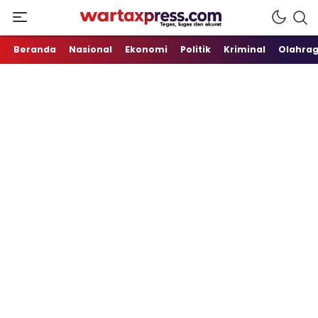
Tegas, Lugas dan Akurat
WartaXpress
Beranda
Nasional
Ekonomi
Politik
Kriminal
Olahra