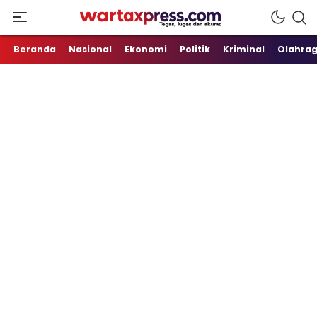
Tegas, Lugas dan Akurat
WartaXpress
Beranda
Nasional
Ekonomi
Politik
Kriminal
Olahra