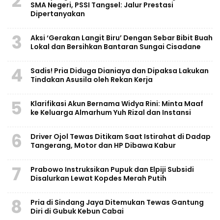
2
SMA Negeri, PSSI Tangsel: Jalur Prestasi
Dipertanyakan
3
Aksi ‘Gerakan Langit Biru’ Dengan Sebar Bibit Buah
Lokal dan Bersihkan Bantaran Sungai Cisadane
4
Sadis! Pria Diduga Dianiaya dan Dipaksa Lakukan
Tindakan Asusila oleh Rekan Kerja
5
Klarifikasi Akun Bernama Widya Rini: Minta Maaf
ke Keluarga Almarhum Yuh Rizal dan Instansi
6
Driver Ojol Tewas Ditikam Saat Istirahat di Dadap
Tangerang, Motor dan HP Dibawa Kabur
7
Prabowo Instruksikan Pupuk dan Elpiji Subsidi
Disalurkan Lewat Kopdes Merah Putih
8
Pria di Sindang Jaya Ditemukan Tewas Gantung
Diri di Gubuk Kebun Cabai