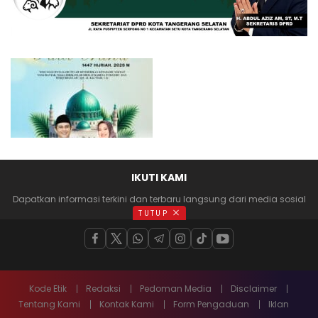
IKUTI KAMI
Dapatkan informasi terkini dan terbaru langsung dari media sosial
anda
TUTUP
Kode Etik
Redaksi
Pedoman Media
Disclaimer
Tentang Kami
Kontak Kami
Form Pengaduan
Iklan