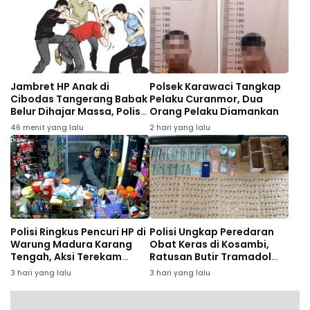
Jambret HP Anak di
Polsek Karawaci Tangkap
Cibodas Tangerang Babak
Pelaku Curanmor, Dua
Belur Dihajar Massa, Polisi
Orang Pelaku Diamankan
Bergerak Cepat
46 menit yang lalu
2 hari yang lalu
Polisi Ringkus Pencuri HP di
Polisi Ungkap Peredaran
Warung Madura Karang
Obat Keras di Kosambi,
Tengah, Aksi Terekam
Ratusan Butir Tramadol
CCTV
dan Hexymer Disita
3 hari yang lalu
3 hari yang lalu