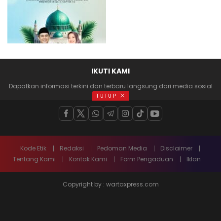
IKUTI KAMI
Dapatkan informasi terkini dan terbaru langsung dari media sosial
anda
TUTUP
Kode Etik
Redaksi
Pedoman Media
Disclaimer
Tentang Kami
Kontak Kami
Form Pengaduan
Iklan
Copyright by : wartaxpress.com