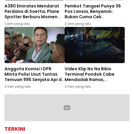
A380 Emirates Mendarat
Pemkot Tangsel Punya 36
Perdana di Soetta, Plane
Pos Lansia, Benyamin:
Spotter Berburu Momen
Bukan Cuma Cek
Langka
Kesehatan
1 jam yang lalu
3 jam yang lalu
Anggota Komisi I DPR
Video Klip No Na Bikin
Minta Polisi Usut Tuntas
Terminal Pondok Cabe
Temuan 995 Senjata Api di
Mendadak Ramai,
Sekolah Swasta Jaksel
Pedagang hingga Jukir Ikut
2 hari yang lalu
2 hari yang lalu
Kecipratan
TERKINI