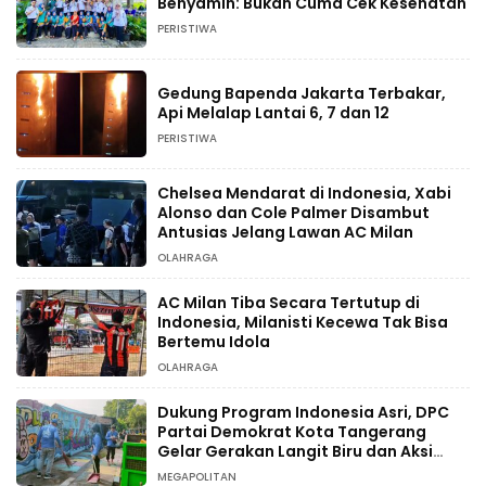
Benyamin: Bukan Cuma Cek Kesehatan
PERISTIWA
Gedung Bapenda Jakarta Terbakar,
Api Melalap Lantai 6, 7 dan 12
PERISTIWA
Chelsea Mendarat di Indonesia, Xabi
Alonso dan Cole Palmer Disambut
Antusias Jelang Lawan AC Milan
OLAHRAGA
AC Milan Tiba Secara Tertutup di
Indonesia, Milanisti Kecewa Tak Bisa
Bertemu Idola
OLAHRAGA
Dukung Program Indonesia Asri, DPC
Partai Demokrat Kota Tangerang
Gelar Gerakan Langit Biru dan Aksi
Tanam Pohon
MEGAPOLITAN