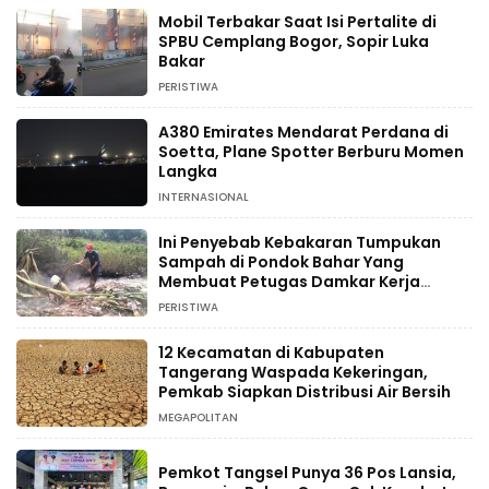
Mobil Terbakar Saat Isi Pertalite di
SPBU Cemplang Bogor, Sopir Luka
Bakar
PERISTIWA
A380 Emirates Mendarat Perdana di
Soetta, Plane Spotter Berburu Momen
Langka
INTERNASIONAL
Ini Penyebab Kebakaran Tumpukan
Sampah di Pondok Bahar Yang
Membuat Petugas Damkar Kerja
Ekstra
PERISTIWA
12 Kecamatan di Kabupaten
Tangerang Waspada Kekeringan,
Pemkab Siapkan Distribusi Air Bersih
MEGAPOLITAN
Pemkot Tangsel Punya 36 Pos Lansia,