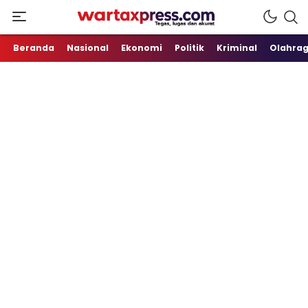
Tegas, Lugas dan Akurat
WartaXpress
Beranda
Nasional
Ekonomi
Politik
Kriminal
Olahra