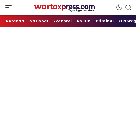
Tegas, Lugas dan Akurat
WartaXpress
Beranda
Nasional
Ekonomi
Politik
Kriminal
Olahra