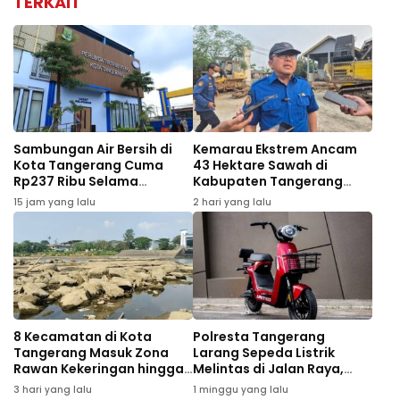
TERKAIT
Sambungan Air Bersih di
Kemarau Ekstrem Ancam
Kota Tangerang Cuma
43 Hektare Sawah di
Rp237 Ribu Selama
Kabupaten Tangerang
Agustus, Ini Syaratnya
Gagal Panen
15 jam yang lalu
2 hari yang lalu
8 Kecamatan di Kota
Polresta Tangerang
Tangerang Masuk Zona
Larang Sepeda Listrik
Rawan Kekeringan hingga
Melintas di Jalan Raya,
September 2026
Pelanggar Bakal
3 hari yang lalu
1 minggu yang lalu