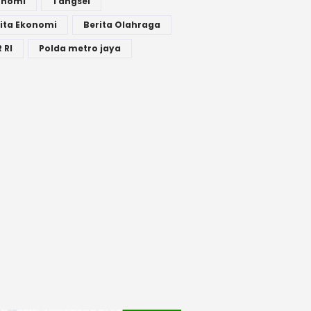
onomi
Tangsel
ita Ekonomi
Berita Olahraga
 RI
Polda metro jaya