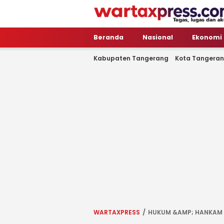
WartaXpress
Tegas, Lugas dan Akurat
Beranda
Nasional
Ekonomi
Kabupaten Tangerang
Kota Tangera
WARTAXPRESS
HUKUM &AMP; HANKAM