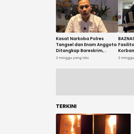
Kasat Narkoba Polres
BAZNAS
Tangsel dan Enam Anggota
Fasili
Ditangkap Bareskrim,
Korban
Diduga Terlibat Kasus
dari K
2 minggu yang lalu
2 minggu
Narkoba
TERKINI