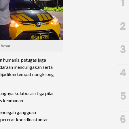
1
2
3
 besar.
 humanis, petugas juga
daraan mencurigakan serta
4
dijadikan tempat nongkrong
5
ngnya kolaborasi tiga pilar
as keamanan.
 mencegah gangguan
6
pererat koordinasi antar