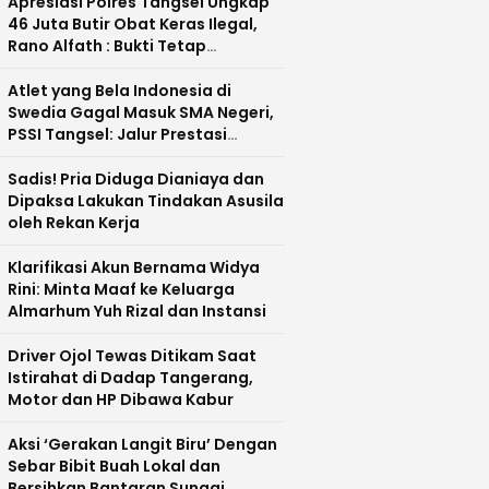
Apresiasi Polres Tangsel Ungkap
46 Juta Butir Obat Keras Ilegal,
Rano Alfath : Bukti Tetap
Profesional Jalankan Tugas
Atlet yang Bela Indonesia di
Swedia Gagal Masuk SMA Negeri,
PSSI Tangsel: Jalur Prestasi
Dipertanyakan
Sadis! Pria Diduga Dianiaya dan
Dipaksa Lakukan Tindakan Asusila
oleh Rekan Kerja
Klarifikasi Akun Bernama Widya
Rini: Minta Maaf ke Keluarga
Almarhum Yuh Rizal dan Instansi
Driver Ojol Tewas Ditikam Saat
Istirahat di Dadap Tangerang,
Motor dan HP Dibawa Kabur
Aksi ‘Gerakan Langit Biru’ Dengan
Sebar Bibit Buah Lokal dan
Bersihkan Bantaran Sungai