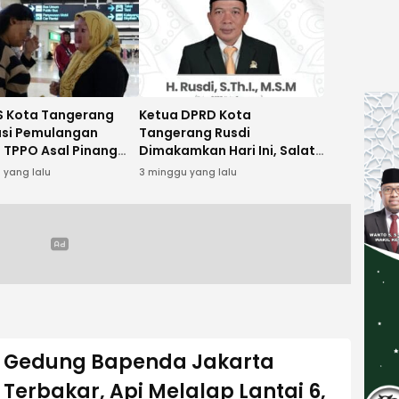
 Kota Tangerang
Ketua DPRD Kota
tasi Pemulangan
Tangerang Rusdi
 TPPO Asal Pinang
Dimakamkan Hari Ini, Salat
amboja
Jenazah Digelar di Masjid
 yang lalu
3 minggu yang lalu
Raya Al-A’zhom
Gedung Bapenda Jakarta
Terbakar, Api Melalap Lantai 6,