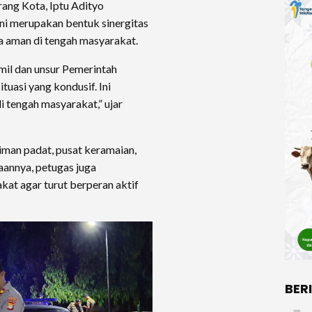
ang Kota, Iptu Adityo
ini merupakan bentuk sinergitas
sa aman di tengah masyarakat.
il dan unsur Pemerintah
uasi yang kondusif. Ini
i tengah masyarakat,” ujar
iman padat, pusat keramaian,
aannya, petugas juga
t agar turut berperan aktif
BER