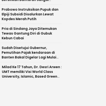
Cisadane
Prabowo Instruksikan Pupuk dan
Elpiji Subsidi Disalurkan Lewat
Kopdes Merah Putih
Pria di Sindang Jaya Ditemukan
Tewas Gantung Diri di Gubuk
Kebun Cabai
Sudah Disetujui Gubernur,
Pemutihan Pajak kendaraan di
Banten Bakal Digelar Lagi Mulai
Agustus 2026
Milad Ke 17 Tahun, Dr. Desri Arwen :
UMT memiliki Visi World Class
University, Islamic, Based Green
Industry Sebagai Universitas
Unggul di Banten