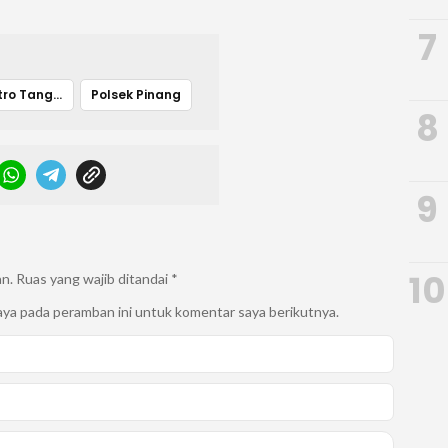
7
Polres Metro Tangerang kota
Polsek Pinang
8
9
10
an.
Ruas yang wajib ditandai
*
aya pada peramban ini untuk komentar saya berikutnya.