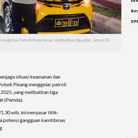
Ek
Ber
DPR
egiatan Patroli Skala besar, melibatkan tiga pilar, Jumat 05
enjaga situasi keamanan dan
olsek Pinang menggelar patroli
2025, yang melibatkan tiga
ah (Pemda).
1.30 wib, ini menyasar titik-
serta potensi gangguan kamtibmas
g