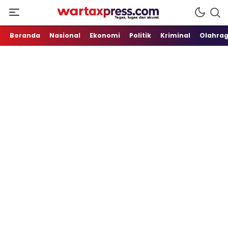
Tegas, Lugas dan Akurat
WartaXpress
Beranda
Nasional
Ekonomi
Politik
Kriminal
Olahra