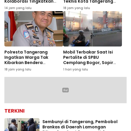
Kolaborasi Tingkatkan
Teknis Kota Tangerang
Literasi Anak Muda
Minta Pemkot Perhatikan
14 jam yang lalu
18 jam yang lalu
Kesejahteraan
Polresta Tangerang
Mobil Terbakar Saat Isi
Ingatkan Warga Tak
Pertalite di SPBU
Kibarkan Bendera
Cemplang Bogor, Sopir
Setengah Tiang Jelang
Luka Bakar
18 jam yang lalu
1 hari yang lalu
HUT RI
TERKINI
Sembunyi di Tangerang, Pembobol
Brankas di Daerah Lamongan