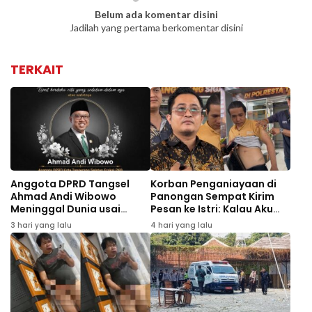
Belum ada komentar disini
Jadilah yang pertama berkomentar disini
TERKAIT
Anggota DPRD Tangsel
Korban Penganiayaan di
Ahmad Andi Wibowo
Panongan Sempat Kirim
Meninggal Dunia usai
Pesan ke Istri: Kalau Aku
Kecelakaan di Tol Cipali
Tak Pulang, Besok Jadi
3 hari yang lalu
4 hari yang lalu
Mayat