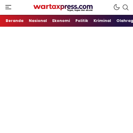
Tegas, Lugas dan Akurat
WartaXpress
Beranda
Nasional
Ekonomi
Politik
Kriminal
Olahra