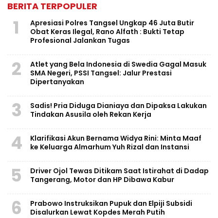
BERITA TERPOPULER
1
Apresiasi Polres Tangsel Ungkap 46 Juta Butir
Obat Keras Ilegal, Rano Alfath : Bukti Tetap
Profesional Jalankan Tugas
2
Atlet yang Bela Indonesia di Swedia Gagal Masuk
SMA Negeri, PSSI Tangsel: Jalur Prestasi
Dipertanyakan
3
Sadis! Pria Diduga Dianiaya dan Dipaksa Lakukan
Tindakan Asusila oleh Rekan Kerja
4
Klarifikasi Akun Bernama Widya Rini: Minta Maaf
ke Keluarga Almarhum Yuh Rizal dan Instansi
5
Driver Ojol Tewas Ditikam Saat Istirahat di Dadap
Tangerang, Motor dan HP Dibawa Kabur
6
Prabowo Instruksikan Pupuk dan Elpiji Subsidi
Disalurkan Lewat Kopdes Merah Putih