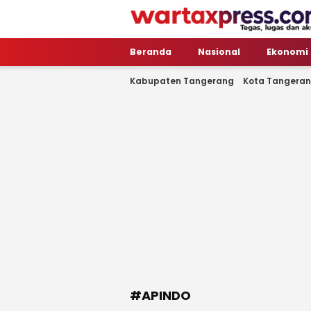
WartaXpress
Tegas, Lugas dan Akurat
Beranda
Nasional
Ekonomi
Kabupaten Tangerang
Kota Tangera
#APINDO