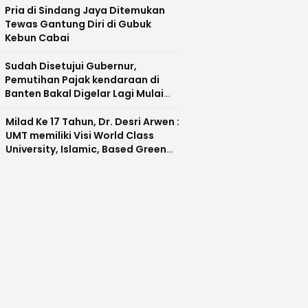
Pria di Sindang Jaya Ditemukan
Tewas Gantung Diri di Gubuk
Kebun Cabai
Sudah Disetujui Gubernur,
Pemutihan Pajak kendaraan di
Banten Bakal Digelar Lagi Mulai
Agustus 2026
Milad Ke 17 Tahun, Dr. Desri Arwen :
UMT memiliki Visi World Class
University, Islamic, Based Green
Industry Sebagai Universitas
Unggul di Banten