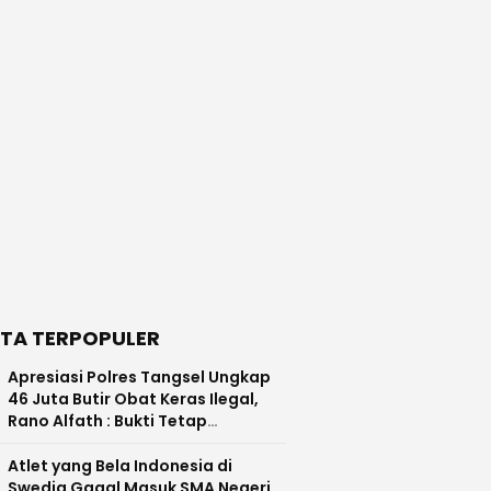
ITA TERPOPULER
Apresiasi Polres Tangsel Ungkap
46 Juta Butir Obat Keras Ilegal,
Rano Alfath : Bukti Tetap
Profesional Jalankan Tugas
Atlet yang Bela Indonesia di
Swedia Gagal Masuk SMA Negeri,