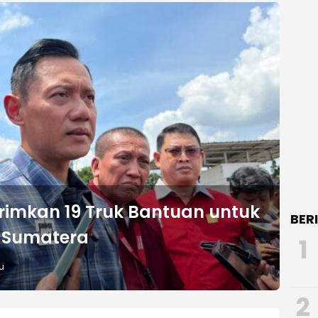
rimkan 19 Truk Bantuan untuk
BER
 Sumatera
1
u
2